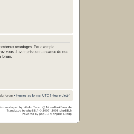
e nombreux avantages. Par exemple,
surez-vous d’avoir pris connaissance de nos
u forum.
 du forum
• Heures au format UTC [ Heure d’été ]
in developed by:
Abdul Turan
@
MovieParkFans.de
Translated by
phpBB.fr
© 2007, 2008
phpBB.fr
Powered by
phpBB
© phpBB Group