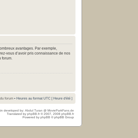
e nombreux avantages. Par exemple,
surez-vous d’avoir pris connaissance de nos
u forum.
 du forum
• Heures au format UTC [ Heure d’été ]
in developed by:
Abdul Turan
@
MovieParkFans.de
Translated by
phpBB.fr
© 2007, 2008
phpBB.fr
Powered by
phpBB
© phpBB Group