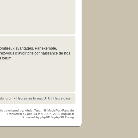
e nombreux avantages. Par exemple,
surez-vous d’avoir pris connaissance de nos
u forum.
 du forum
• Heures au format UTC [ Heure d’été ]
in developed by:
Abdul Turan
@
MovieParkFans.de
Translated by
phpBB.fr
© 2007, 2008
phpBB.fr
Powered by
phpBB
© phpBB Group