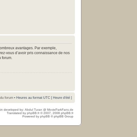
e nombreux avantages. Par exemple,
surez-vous d’avoir pris connaissance de nos
u forum.
 du forum
• Heures au format UTC [ Heure d’été ]
in developed by:
Abdul Turan
@
MovieParkFans.de
Translated by
phpBB.fr
© 2007, 2008
phpBB.fr
Powered by
phpBB
© phpBB Group