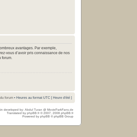
e nombreux avantages. Par exemple,
surez-vous d’avoir pris connaissance de nos
u forum.
 du forum
• Heures au format UTC [ Heure d’été ]
in developed by:
Abdul Turan
@
MovieParkFans.de
Translated by
phpBB.fr
© 2007, 2008
phpBB.fr
Powered by
phpBB
© phpBB Group