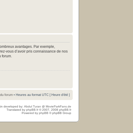
e nombreux avantages. Par exemple,
surez-vous d’avoir pris connaissance de nos
u forum.
 du forum
• Heures au format UTC [ Heure d’été ]
in developed by:
Abdul Turan
@
MovieParkFans.de
Translated by
phpBB.fr
© 2007, 2008
phpBB.fr
Powered by
phpBB
© phpBB Group