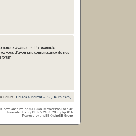
e nombreux avantages. Par exemple,
surez-vous d’avoir pris connaissance de nos
u forum.
 du forum
• Heures au format UTC [ Heure d’été ]
in developed by:
Abdul Turan
@
MovieParkFans.de
Translated by
phpBB.fr
© 2007, 2008
phpBB.fr
Powered by
phpBB
© phpBB Group