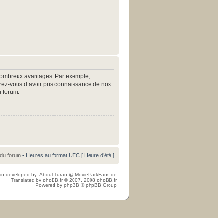
e nombreux avantages. Par exemple,
surez-vous d’avoir pris connaissance de nos
u forum.
 du forum
• Heures au format UTC [ Heure d’été ]
in developed by:
Abdul Turan
@
MovieParkFans.de
Translated by
phpBB.fr
© 2007, 2008
phpBB.fr
Powered by
phpBB
© phpBB Group