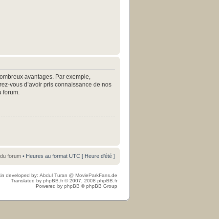
e nombreux avantages. Par exemple,
surez-vous d’avoir pris connaissance de nos
u forum.
 du forum
• Heures au format UTC [ Heure d’été ]
in developed by:
Abdul Turan
@
MovieParkFans.de
Translated by
phpBB.fr
© 2007, 2008
phpBB.fr
Powered by
phpBB
© phpBB Group