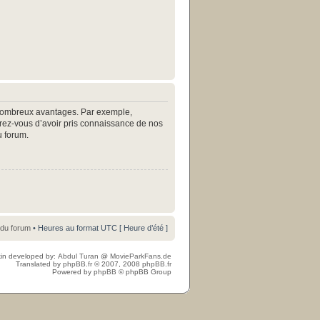
e nombreux avantages. Par exemple,
surez-vous d’avoir pris connaissance de nos
u forum.
 du forum
• Heures au format UTC [ Heure d’été ]
in developed by:
Abdul Turan
@
MovieParkFans.de
Translated by
phpBB.fr
© 2007, 2008
phpBB.fr
Powered by
phpBB
© phpBB Group