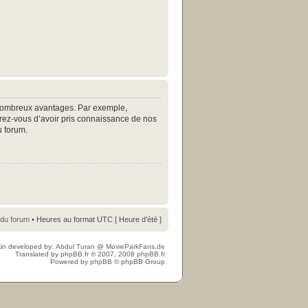
e nombreux avantages. Par exemple,
surez-vous d’avoir pris connaissance de nos
u forum.
 du forum
• Heures au format UTC [ Heure d’été ]
in developed by:
Abdul Turan
@
MovieParkFans.de
Translated by
phpBB.fr
© 2007, 2008
phpBB.fr
Powered by
phpBB
© phpBB Group