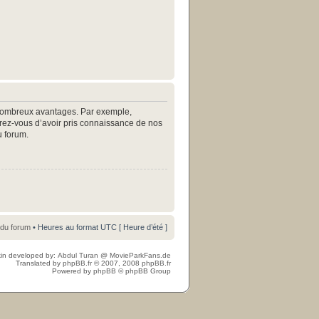
e nombreux avantages. Par exemple,
surez-vous d’avoir pris connaissance de nos
u forum.
 du forum
• Heures au format UTC [ Heure d’été ]
in developed by:
Abdul Turan
@
MovieParkFans.de
Translated by
phpBB.fr
© 2007, 2008
phpBB.fr
Powered by
phpBB
© phpBB Group