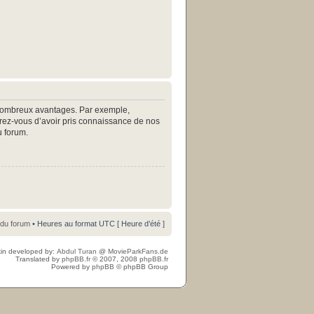
e nombreux avantages. Par exemple,
surez-vous d’avoir pris connaissance de nos
u forum.
 du forum
• Heures au format UTC [ Heure d’été ]
in developed by:
Abdul Turan
@
MovieParkFans.de
Translated by
phpBB.fr
© 2007, 2008
phpBB.fr
Powered by
phpBB
© phpBB Group