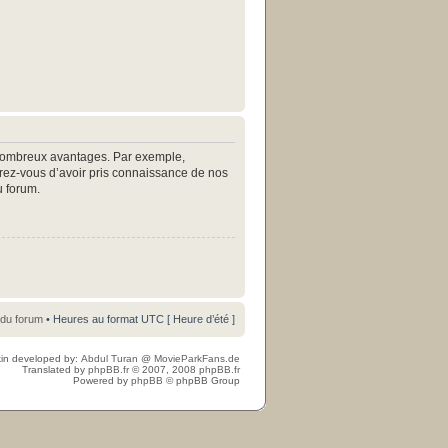
e nombreux avantages. Par exemple,
surez-vous d’avoir pris connaissance de nos
u forum.
 du forum
• Heures au format UTC [ Heure d’été ]
in developed by:
Abdul Turan
@
MovieParkFans.de
Translated by
phpBB.fr
© 2007, 2008
phpBB.fr
Powered by
phpBB
© phpBB Group