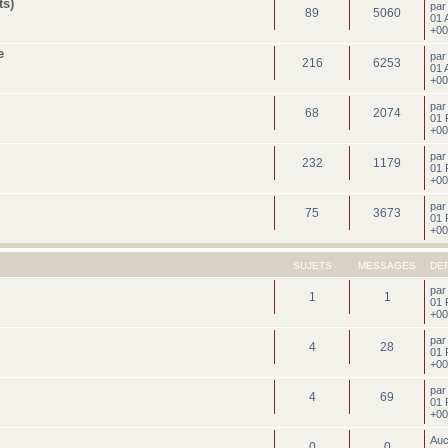
ts)
pa
89
5060
01 
+00
e
pa
216
6253
01 
+00
pa
68
2074
01 
+00
pa
232
1179
01 
+00
pa
75
3673
01 
+00
SUJETS
MESSAGES
DE
pa
1
1
01 
+00
pa
4
28
01 
+00
pa
4
69
01 
+00
Au
0
0