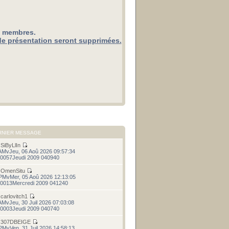
x membres.
de présentation seront supprimées.
RNIER MESSAGE
r
SiByLlIn
AMvJeu, 06 Aoû 2026 09:57:34
0057Jeudi 2009 040940
r
OmenSitu
PMvMer, 05 Aoû 2026 12:13:05
0013Mercredi 2009 041240
r
carlovitch1
AMvJeu, 30 Juil 2026 07:03:08
0003Jeudi 2009 040740
r
307DBEIGE
PMvVen, 31 Juil 2026 14:58:13