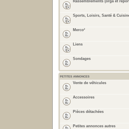
Rassemblements (orga et repor
Sports, Loisirs, Santé & Cuisin
Merco²
Liens
Sondages
PETITES ANNONCES
Vente de véhicules
Accessoires
Pièces détachées
Petites annonces autres