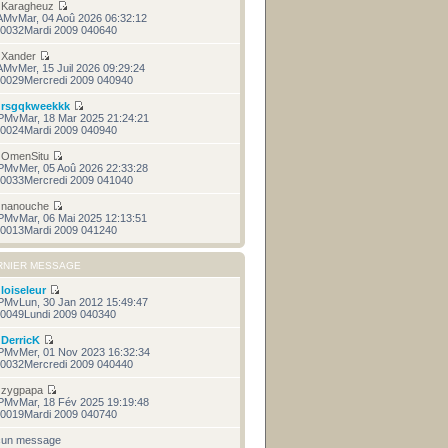
r
Karagheuz
AMvMar, 04 Aoû 2026 06:32:12
0032Mardi 2009 040640
r
Xander
AMvMer, 15 Juil 2026 09:29:24
0029Mercredi 2009 040940
r
rsgqkweekkk
PMvMar, 18 Mar 2025 21:24:21
0024Mardi 2009 040940
r
OmenSitu
PMvMer, 05 Aoû 2026 22:33:28
0033Mercredi 2009 041040
r
nanouche
PMvMar, 06 Mai 2025 12:13:51
0013Mardi 2009 041240
RNIER MESSAGE
r
loiseleur
PMvLun, 30 Jan 2012 15:49:47
0049Lundi 2009 040340
r
DerricK
PMvMer, 01 Nov 2023 16:32:34
0032Mercredi 2009 040440
r
zygpapa
PMvMar, 18 Fév 2025 19:19:48
0019Mardi 2009 040740
cun message