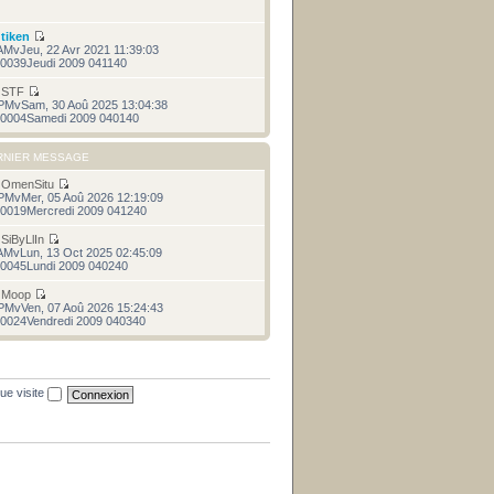
r
tiken
AMvJeu, 22 Avr 2021 11:39:03
0039Jeudi 2009 041140
r
STF
PMvSam, 30 Aoû 2025 13:04:38
0004Samedi 2009 040140
RNIER MESSAGE
r
OmenSitu
PMvMer, 05 Aoû 2026 12:19:09
0019Mercredi 2009 041240
r
SiByLlIn
AMvLun, 13 Oct 2025 02:45:09
0045Lundi 2009 040240
r
Moop
PMvVen, 07 Aoû 2026 15:24:43
0024Vendredi 2009 040340
ue visite