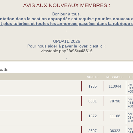
AVIS AUX NOUVEAUX MEMBRES :
Bonjour à tous.
ntation dans la section appropriée est requise pour les nouveau
 plus tolérées et toutes les annonces passées dans la rubrique 
-
UPDATE 2026
Pour nous aider à payer le loyer, c'est ici :
viewtopic.php?f=9&t=48316
-
actifs
SUJETS
MESSAGES
DE
pa
1935
113044
01 
+00
pa
8681
78798
01 
+00
pa
1372
11166
01 
+00
pa
3697
36323
01 