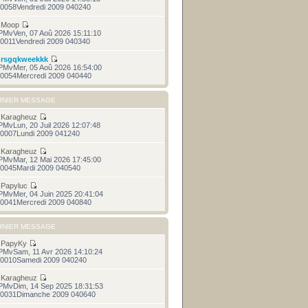
0058Vendredi 2009 040240
r
Moop
PMvVen, 07 Aoû 2026 15:11:10
0011Vendredi 2009 040340
r
rsgqkweekkk
PMvMer, 05 Aoû 2026 16:54:00
0054Mercredi 2009 040440
RNIER MESSAGE
r
Karagheuz
PMvLun, 20 Juil 2026 12:07:48
0007Lundi 2009 041240
r
Karagheuz
PMvMar, 12 Mai 2026 17:45:00
0045Mardi 2009 040540
r
Papyluc
PMvMer, 04 Juin 2025 20:41:04
0041Mercredi 2009 040840
RNIER MESSAGE
r
PapyKy
PMvSam, 11 Avr 2026 14:10:24
0010Samedi 2009 040240
r
Karagheuz
PMvDim, 14 Sep 2025 18:31:53
0031Dimanche 2009 040640