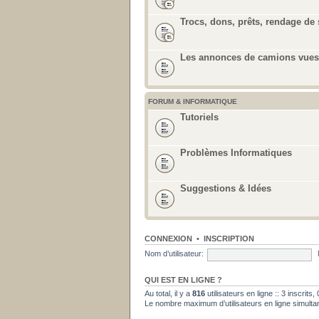
Trocs, dons, prêts, rendage de 
Les annonces de camions vues 
FORUM & INFORMATIQUE
Tutoriels
Problèmes Informatiques
Suggestions & Idées
CONNEXION
•
INSCRIPTION
Nom d’utilisateur:
QUI EST EN LIGNE ?
Au total, il y a
816
utilisateurs en ligne :: 3 inscrits
Le nombre maximum d’utilisateurs en ligne simult