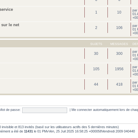
service
pa
1
10
01 
+00
sur le net
pa
2
106
01 
+00
SUJETS
MESSAGES
DE
pa
30
300
01 
+00
pa
105
1956
01 
+00
pa
44
418
01 
+00
Mot de passe:
|
Me connecter automatiquement lors de chaq
, 0 invisible et 813 invités (basé sur les utilisateurs actifs des 5 dernières minutes)
anément a été de
11431
le 01 PMvVen, 25 Juil 2025 16:58:25 +000058Vendredi 2009 040440