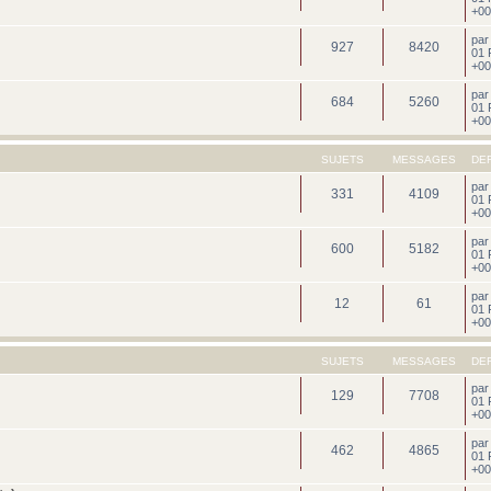
+00
pa
927
8420
01 
+00
pa
684
5260
01 
+00
SUJETS
MESSAGES
DE
pa
331
4109
01 
+00
pa
600
5182
01 
+00
pa
12
61
01 
+00
SUJETS
MESSAGES
DE
pa
129
7708
01 
+00
pa
462
4865
01 
+00