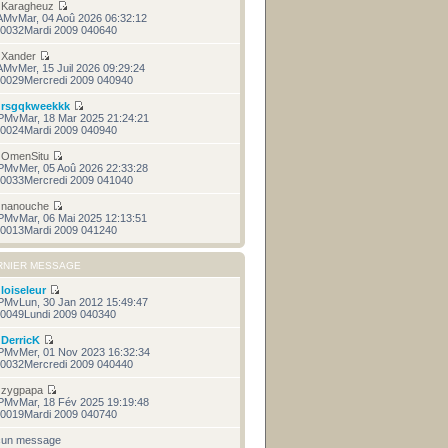
r
Karagheuz
AMvMar, 04 Aoû 2026 06:32:12
0032Mardi 2009 040640
r
Xander
AMvMer, 15 Juil 2026 09:29:24
0029Mercredi 2009 040940
r
rsgqkweekkk
PMvMar, 18 Mar 2025 21:24:21
0024Mardi 2009 040940
r
OmenSitu
PMvMer, 05 Aoû 2026 22:33:28
0033Mercredi 2009 041040
r
nanouche
PMvMar, 06 Mai 2025 12:13:51
0013Mardi 2009 041240
RNIER MESSAGE
r
loiseleur
PMvLun, 30 Jan 2012 15:49:47
0049Lundi 2009 040340
r
DerricK
PMvMer, 01 Nov 2023 16:32:34
0032Mercredi 2009 040440
r
zygpapa
PMvMar, 18 Fév 2025 19:19:48
0019Mardi 2009 040740
cun message