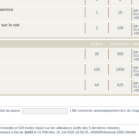
service
pa
1
10
01 
+00
sur le net
pa
2
106
01 
+00
SUJETS
MESSAGES
DE
pa
30
300
01 
+00
pa
105
1956
01 
+00
pa
44
425
01 
+00
Mot de passe:
|
Me connecter automatiquement lors de chaq
, 0 invisible et 528 invités (basé sur les utilisateurs actifs des 5 dernières minutes)
anément a été de
11431
le 01 PMvVen, 25 Juil 2025 16:58:25 +000058Vendredi 2009 040440