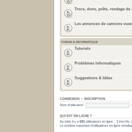
Trocs, dons, prêts, rendage de 
Les annonces de camions vues 
FORUM & INFORMATIQUE
Tutoriels
Problèmes Informatiques
Suggestions & Idées
CONNEXION
•
INSCRIPTION
Nom d’utilisateur:
QUI EST EN LIGNE ?
Au total, il y a
531
utilisateurs en ligne :: 3 inscrits
Le nombre maximum d’utilisateurs en ligne simult