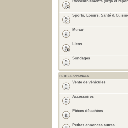
Rassemblements (orga et repor
Sports, Loisirs, Santé & Cuisin
Merco²
Liens
Sondages
PETITES ANNONCES
Vente de véhicules
Accessoires
Pièces détachées
Petites annonces autres