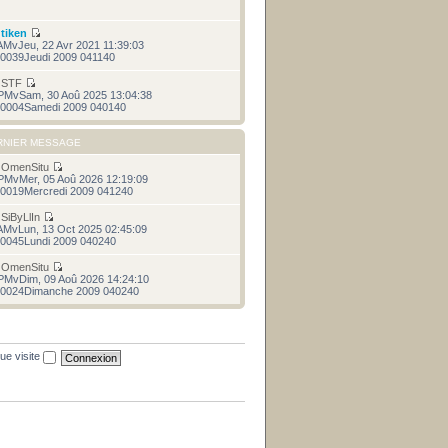
r
tiken
AMvJeu, 22 Avr 2021 11:39:03
0039Jeudi 2009 041140
r
STF
PMvSam, 30 Aoû 2025 13:04:38
0004Samedi 2009 040140
RNIER MESSAGE
r
OmenSitu
PMvMer, 05 Aoû 2026 12:19:09
0019Mercredi 2009 041240
r
SiByLlIn
AMvLun, 13 Oct 2025 02:45:09
0045Lundi 2009 040240
r
OmenSitu
PMvDim, 09 Aoû 2026 14:24:10
0024Dimanche 2009 040240
ue visite