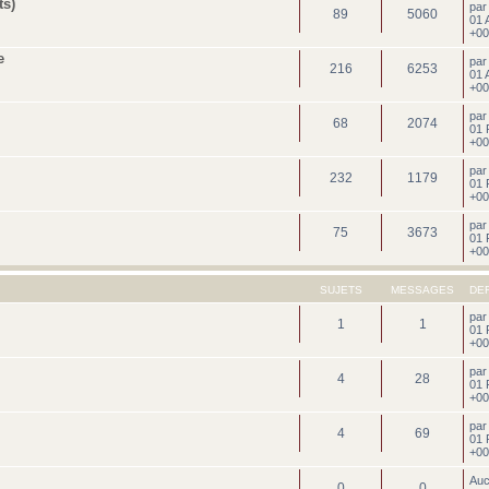
ts)
pa
89
5060
01 
+00
e
pa
216
6253
01 
+00
pa
68
2074
01 
+00
pa
232
1179
01 
+00
pa
75
3673
01 
+00
SUJETS
MESSAGES
DE
pa
1
1
01 
+00
pa
4
28
01 
+00
pa
4
69
01 
+00
Au
0
0