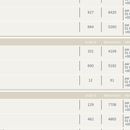
+00
pa
927
8420
01 
+00
pa
684
5260
01 
+00
SUJETS
MESSAGES
DE
pa
331
4109
01 
+00
pa
600
5182
01 
+00
pa
12
61
01 
+00
SUJETS
MESSAGES
DE
pa
129
7708
01 
+00
pa
462
4865
01 
+00