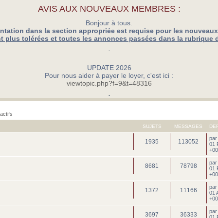
AVIS AUX NOUVEAUX MEMBRES :
Bonjour à tous.
ntation dans la section appropriée est requise pour les nouveau
 plus tolérées et toutes les annonces passées dans la rubrique 
-
UPDATE 2026
Pour nous aider à payer le loyer, c'est ici :
viewtopic.php?f=9&t=48316
-
actifs
SUJETS
MESSAGES
DE
pa
1935
113052
01 
+00
pa
8681
78798
01 
+00
pa
1372
11166
01 
+00
pa
3697
36333
01 