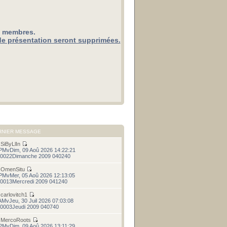
x membres.
de présentation seront supprimées.
RNIER MESSAGE
r
SiByLlIn
PMvDim, 09 Aoû 2026 14:22:21
0022Dimanche 2009 040240
r
OmenSitu
PMvMer, 05 Aoû 2026 12:13:05
0013Mercredi 2009 041240
r
carlovitch1
AMvJeu, 30 Juil 2026 07:03:08
0003Jeudi 2009 040740
r
MercoRoots
PMvDim, 09 Aoû 2026 13:11:29