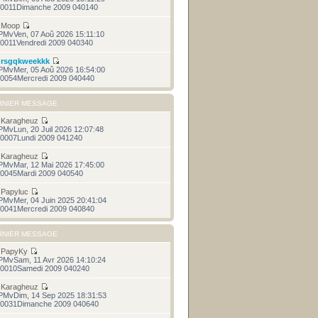
0011Dimanche 2009 040140
r
Moop
PMvVen, 07 Aoû 2026 15:11:10
0011Vendredi 2009 040340
r
rsgqkweekkk
PMvMer, 05 Aoû 2026 16:54:00
0054Mercredi 2009 040440
RNIER MESSAGE
r
Karagheuz
PMvLun, 20 Juil 2026 12:07:48
0007Lundi 2009 041240
r
Karagheuz
PMvMar, 12 Mai 2026 17:45:00
0045Mardi 2009 040540
r
Papyluc
PMvMer, 04 Juin 2025 20:41:04
0041Mercredi 2009 040840
RNIER MESSAGE
r
PapyKy
PMvSam, 11 Avr 2026 14:10:24
0010Samedi 2009 040240
r
Karagheuz
PMvDim, 14 Sep 2025 18:31:53
0031Dimanche 2009 040640