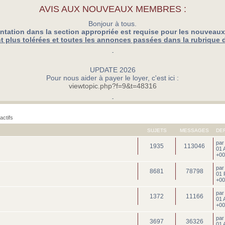
AVIS AUX NOUVEAUX MEMBRES :
Bonjour à tous.
ntation dans la section appropriée est requise pour les nouveau
 plus tolérées et toutes les annonces passées dans la rubrique 
-
UPDATE 2026
Pour nous aider à payer le loyer, c'est ici :
viewtopic.php?f=9&t=48316
-
actifs
SUJETS
MESSAGES
DE
pa
1935
113046
01 
+00
pa
8681
78798
01 
+00
pa
1372
11166
01 
+00
pa
3697
36326
01 