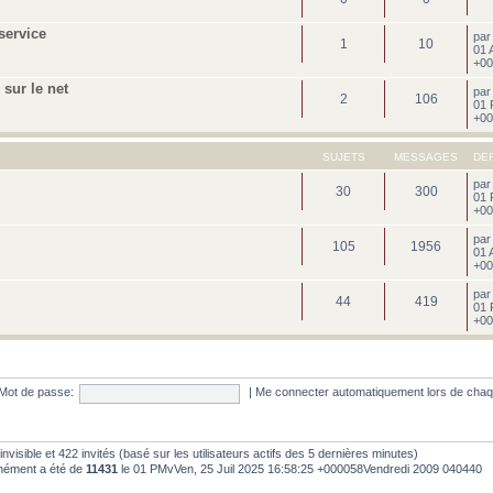
service
pa
1
10
01 
+00
sur le net
pa
2
106
01 
+00
SUJETS
MESSAGES
DE
pa
30
300
01 
+00
pa
105
1956
01 
+00
pa
44
419
01 
+00
Mot de passe:
|
Me connecter automatiquement lors de chaq
 0 invisible et 422 invités (basé sur les utilisateurs actifs des 5 dernières minutes)
anément a été de
11431
le 01 PMvVen, 25 Juil 2025 16:58:25 +000058Vendredi 2009 040440