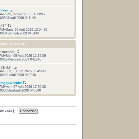
r
tiken
AMvJeu, 22 Avr 2021 11:39:03
0039Jeudi 2009 041140
r
STF
PMvSam, 30 Aoû 2025 13:04:38
0004Samedi 2009 040140
RNIER MESSAGE
r
OmenSitu
PMvMer, 05 Aoû 2026 12:19:09
0019Mercredi 2009 041240
r
SiByLlIn
AMvLun, 13 Oct 2025 02:45:09
0045Lundi 2009 040240
r
rsgqkweekkk
PMvVen, 07 Aoû 2026 17:30:00
0030Vendredi 2009 040540
ue visite