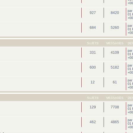
+00
pa
927
8420
01 
+00
pa
684
5260
01 
+00
SUJETS
MESSAGES
DE
pa
331
4109
01 
+00
pa
600
5182
01 
+00
pa
12
61
01 
+00
SUJETS
MESSAGES
DE
pa
129
7708
01 
+00
pa
462
4865
01 
+00