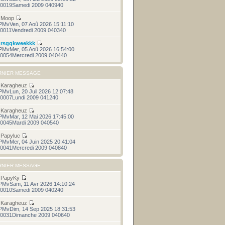
0019Samedi 2009 040940
r
Moop
PMvVen, 07 Aoû 2026 15:11:10
0011Vendredi 2009 040340
r
rsgqkweekkk
PMvMer, 05 Aoû 2026 16:54:00
0054Mercredi 2009 040440
RNIER MESSAGE
r
Karagheuz
PMvLun, 20 Juil 2026 12:07:48
0007Lundi 2009 041240
r
Karagheuz
PMvMar, 12 Mai 2026 17:45:00
0045Mardi 2009 040540
r
Papyluc
PMvMer, 04 Juin 2025 20:41:04
0041Mercredi 2009 040840
RNIER MESSAGE
r
PapyKy
PMvSam, 11 Avr 2026 14:10:24
0010Samedi 2009 040240
r
Karagheuz
PMvDim, 14 Sep 2025 18:31:53
0031Dimanche 2009 040640