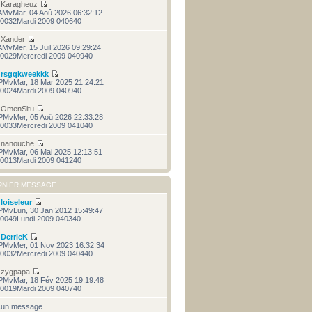
r
Karagheuz
AMvMar, 04 Aoû 2026 06:32:12
0032Mardi 2009 040640
r
Xander
AMvMer, 15 Juil 2026 09:29:24
0029Mercredi 2009 040940
r
rsgqkweekkk
PMvMar, 18 Mar 2025 21:24:21
0024Mardi 2009 040940
r
OmenSitu
PMvMer, 05 Aoû 2026 22:33:28
0033Mercredi 2009 041040
r
nanouche
PMvMar, 06 Mai 2025 12:13:51
0013Mardi 2009 041240
RNIER MESSAGE
r
loiseleur
PMvLun, 30 Jan 2012 15:49:47
0049Lundi 2009 040340
r
DerricK
PMvMer, 01 Nov 2023 16:32:34
0032Mercredi 2009 040440
r
zygpapa
PMvMar, 18 Fév 2025 19:19:48
0019Mardi 2009 040740
cun message