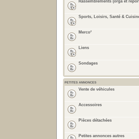
Rassemblements (orga et repor
Sports, Loisirs, Santé & Cuisin
Merco²
Liens
Sondages
PETITES ANNONCES
Vente de véhicules
Accessoires
Pièces détachées
Petites annonces autres