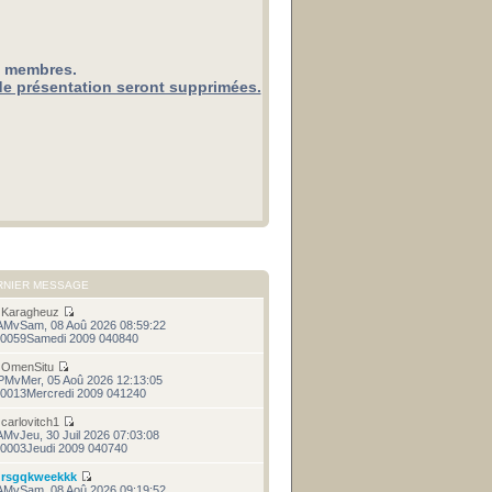
x membres.
de présentation seront supprimées.
RNIER MESSAGE
r
Karagheuz
AMvSam, 08 Aoû 2026 08:59:22
0059Samedi 2009 040840
r
OmenSitu
PMvMer, 05 Aoû 2026 12:13:05
0013Mercredi 2009 041240
r
carlovitch1
AMvJeu, 30 Juil 2026 07:03:08
0003Jeudi 2009 040740
r
rsgqkweekkk
AMvSam, 08 Aoû 2026 09:19:52