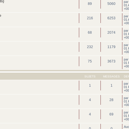
ts)
pa
89
5060
01 
+00
e
pa
216
6253
01 
+00
pa
68
2074
01 
+00
pa
232
1179
01 
+00
pa
75
3673
01 
+00
SUJETS
MESSAGES
DE
pa
1
1
01 
+00
pa
4
28
01 
+00
pa
4
69
01 
+00
Au
0
0