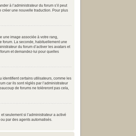
nder à l’administrateur du forum s’il peut
de créer une nouvelle traduction. Pour plus
re une image associée à votre rang,
 le forum. La seconde, habituellement une
istrateur du forum d’activer les avatars et
du forum et demandez-lui pour quelles
identifient certains utilisateurs, comme les
m car ils sont réglés par l’administrateur
eaucoup de forums ne toléreront pas cela,
 et seulement si l’administrateur a activé
s ou par des agents automatisés.