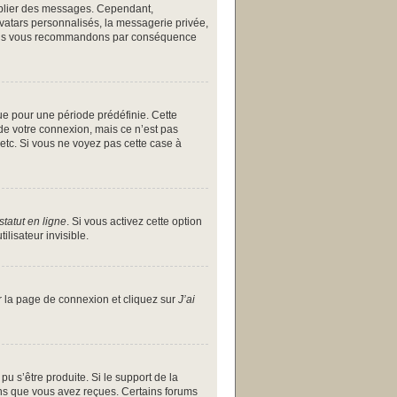
publier des messages. Cependant,
avatars personnalisés, la messagerie privée,
et nous vous recommandons par conséquence
ue pour une période prédéfinie. Cette
de votre connexion, mais ce n’est pas
etc. Si vous ne voyez pas cette case à
tatut en ligne
. Si vous activez cette option
lisateur invisible.
ur la page de connexion et cliquez sur
J’ai
pu s’être produite. Si le support de la
ons que vous avez reçues. Certains forums