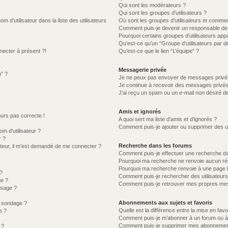
Qui sont les modérateurs ?
Qui sont les groupes d’utilisateurs ?
d’utilisateur dans la liste des utilisateurs
Où sont les groupes d’utilisateurs et commen
Comment puis-je devenir un responsable de
Pourquoi certains groupes d’utilisateurs app
Qu’est-ce qu’un “Groupe d’utilisateurs par d
necter à présent ?!
Qu’est-ce que le lien “L’équipe” ?
Messagerie privée
m” ?
Je ne peux pas envoyer de messages privé
Je continue à recevoir des messages privés n
J’ai reçu un spam ou un e-mail non désiré de
Amis et ignorés
jours pas correcte !
A quoi sert ma liste d’amis et d’ignorés ?
Comment puis-je ajouter ou supprimer des uti
 d’utilisateur ?
r ?
Recherche dans les forums
lisateur, il m’est demandé de me connecter ?
Comment puis-je effectuer une recherche d
Pourquoi ma recherche ne renvoie aucun rés
Pourquoi ma recherche renvoie à une page 
?
Comment puis-je rechercher des utilisateurs
ge ?
Comment puis-je retrouver mes propres mes
ssage ?
Abonnements aux sujets et favoris
u sondage ?
Quelle est la différence entre la mise en fav
e ?
Comment puis-je m’abonner à un forum ou à 
Comment puis-je supprimer mes abonnemen
 ?