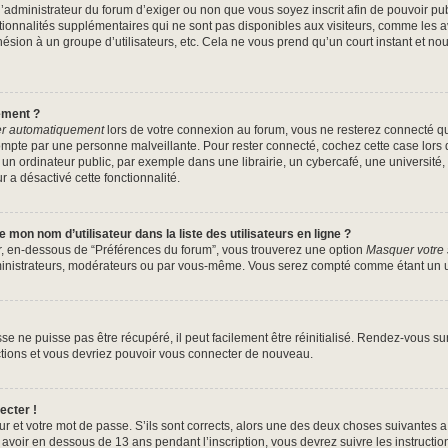
à l’administrateur du forum d’exiger ou non que vous soyez inscrit afin de pouvoir 
tionnalités supplémentaires qui ne sont pas disponibles aux visiteurs, comme les 
’adhésion à un groupe d’utilisateurs, etc. Cela ne vous prend qu’un court instant 
ement ?
r automatiquement
lors de votre connexion au forum, vous ne resterez connecté q
ompte par une personne malveillante. Pour rester connecté, cochez cette case lors 
 ordinateur public, par exemple dans une librairie, un cybercafé, une université, 
r a désactivé cette fonctionnalité.
mon nom d’utilisateur dans la liste des utilisateurs en ligne ?
ur, en-dessous de “Préférences du forum”, vous trouverez une option
Masquer votre s
ministrateurs, modérateurs ou par vous-même. Vous serez compté comme étant un uti
e ne puisse pas être récupéré, il peut facilement être réinitialisé. Rendez-vous s
uctions et vous devriez pouvoir vous connecter de nouveau.
ecter !
ur et votre mot de passe. S’ils sont corrects, alors une des deux choses suivantes a 
avoir en dessous de 13 ans pendant l’inscription, vous devrez suivre les instructi