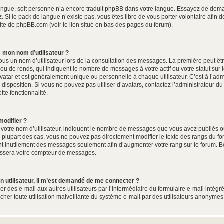
e langue, soit personne n’a encore traduit phpBB dans votre langue. Essayez de dema
. Si le pack de langue n’existe pas, vous êtes libre de vous porter volontaire afin 
site de phpBB.com (voir le lien situé en bas des pages du forum).
 mon nom d’utilisateur ?
ous un nom d’utilisateur lors de la consultation des messages. La première peut êt
ou de ronds, qui indiquent le nombre de messages à votre actif ou votre statut sur
atar et est généralement unique ou personnelle à chaque utilisateur. C’est à l’admin
à disposition. Si vous ne pouvez pas utiliser d’avatars, contactez l’administrateur 
ette fonctionnalité.
modifier ?
otre nom d’utilisateur, indiquent le nombre de messages que vous avez publiés ou 
 plupart des cas, vous ne pouvez pas directement modifier le texte des rangs du foru
nt inutilement des messages seulement afin d’augmenter votre rang sur le forum. B
issera votre compteur de messages.
d’un utilisateur, il m’est demandé de me connecter ?
er des e-mail aux autres utilisateurs par l’intermédiaire du formulaire e-mail intégré
êcher toute utilisation malveillante du système e-mail par des utilisateurs anonyme