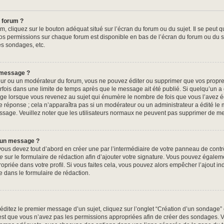
 forum ?
, cliquez sur le bouton adéquat situé sur l’écran du forum ou du sujet. Il se peut q
os permissions sur chaque forum est disponible en bas de l’écran du forum ou du s
es sondages, etc.
 message ?
ur ou un modérateur du forum, vous ne pouvez éditer ou supprimer que vos propr
fois dans une limite de temps après que le message ait été publié. Si quelqu’un 
ge lorsque vous revenez au sujet qui énumère le nombre de fois que vous l’avez édi
e réponse ; cela n’apparaîtra pas si un modérateur ou un administrateur a édité le 
message. Veuillez noter que les utilisateurs normaux ne peuvent pas supprimer de 
à un message ?
us devez tout d’abord en créer une par l’intermédiaire de votre panneau de contrôle
re
sur le formulaire de rédaction afin d’ajouter votre signature. Vous pouvez égalem
riée dans votre profil. Si vous faites cela, vous pouvez alors empêcher l’ajout in
e dans le formulaire de rédaction.
ditez le premier message d’un sujet, cliquez sur l’onglet “Création d’un sondage”
c’est que vous n’avez pas les permissions appropriées afin de créer des sondages. Ve