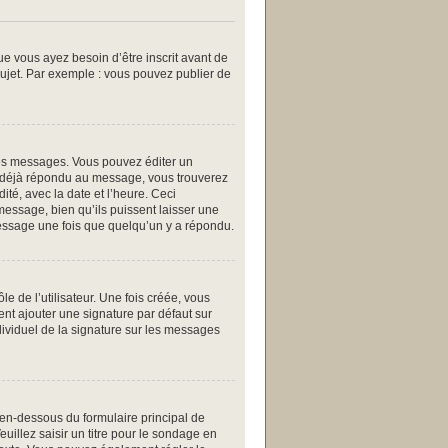
ue vous ayez besoin d’être inscrit avant de
ujet. Par exemple : vous pouvez publier de
es messages. Vous pouvez éditer un
a déjà répondu au message, vous trouverez
té, avec la date et l’heure. Ceci
message, bien qu’ils puissent laisser une
message une fois que quelqu’un y a répondu.
 de l’utilisateur. Une fois créée, vous
ent ajouter une signature par défaut sur
dividuel de la signature sur les messages
 en-dessous du formulaire principal de
uillez saisir un titre pour le sondage en