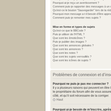
Pourquoi ai-je reçu un avertissement ?
Comment puis-je rapporter des messages à un 
Qu’est-ce le bouton “Sauvegarder” lors de la réd
Pourquoi mon message a-t-il besoin d’être appr
Comment puis-je remonter mes sujets ?
Mise en forme et types de sujets
Qu’est-ce que le BBCode ?
Puis-je utiliser de l’HTML ?
Que sont les émoticônes ?
Puis-je publier des images ?
Que sont les annonces globales ?
Que sont les annonces ?
Que sont les notes ?
Que sont les sujets verrouillés ?
Que sont les icônes de sujets ?
Problèmes de connexion et d’insc
Pourquoi ne puis-je pas me connecter ?
Il y a plusieurs raisons qui peuvent en être
le propriétaire du forum afin de vous assure
côté, et qu’il soit nécessaire de la corriger.
Haut
Pourquoi ai-je besoin de m’inscrire, après