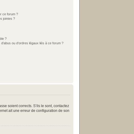
ur ce forum ?
s jointes ?
ble ?
 d’abus ou d’ordres légaux liés à ce forum ?
se soient corrects. S’ils le sont, contactez
ternet ait une erreur de configuration de son