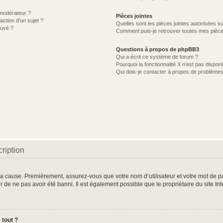
modérateur ?
Pièces jointes
action d’un sujet ?
Quelles sont les pièces jointes autorisées s
ouvé ?
Comment puis-je retrouver toutes mes pièce
Questions à propos de phpBB3
Qui a écrit ce système de forum ?
Pourquoi la fonctionnalité X n’est pas disponi
Qui dois-je contacter à propos de problèmes
ription
 la cause. Premièrement, assurez-vous que votre nom d’utilisateur et votre mot de pas
r de ne pas avoir été banni. Il est également possible que le propriétaire du site In
 tout ?