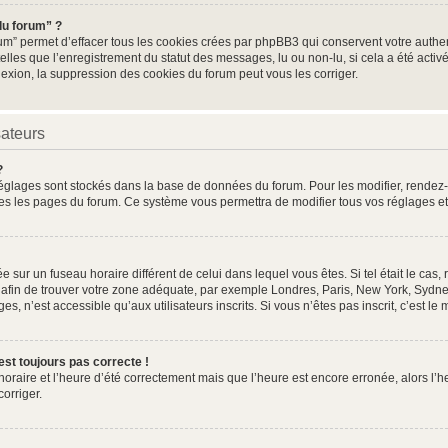
du forum” ?
um” permet d’effacer tous les cookies crées par phpBB3 qui conservent votre authent
elles que l’enregistrement du statut des messages, lu ou non-lu, si cela a été activé
ion, la suppression des cookies du forum peut vous les corriger.
sateurs
?
os réglages sont stockés dans la base de données du forum. Pour les modifier, rende
toutes les pages du forum. Ce système vous permettra de modifier tous vos réglages e
lée sur un fuseau horaire différent de celui dans lequel vous êtes. Si tel était le c
re afin de trouver votre zone adéquate, par exemple Londres, Paris, New York, Sydney
, n’est accessible qu’aux utilisateurs inscrits. Si vous n’êtes pas inscrit, c’est le 
’est toujours pas correcte !
 horaire et l’heure d’été correctement mais que l’heure est encore erronée, alors l’h
corriger.