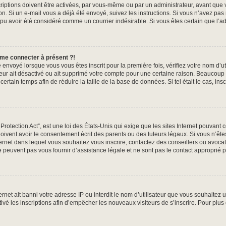
iptions doivent être activées, par vous-même ou par un administrateur, avant que v
tion. Si un e-mail vous a déjà été envoyé, suivez les instructions. Si vous n’avez pas
 pu avoir été considéré comme un courrier indésirable. Si vous êtes certain que l’ad
 me connecter à présent ?!
 envoyé lorsque vous vous êtes inscrit pour la première fois, vérifiez votre nom d’ut
ateur ait désactivé ou ait supprimé votre compte pour une certaine raison. Beauco
n certain temps afin de réduire la taille de la base de données. Si tel était le cas, 
otection Act”, est une loi des États-Unis qui exige que les sites Internet pouvant 
ivent avoir le consentement écrit des parents ou des tuteurs légaux. Si vous n’êtes
nternet dans lequel vous souhaitez vous inscrire, contactez des conseillers ou avoca
 peuvent pas vous fournir d’assistance légale et ne sont pas le contact approprié 
ternet ait banni votre adresse IP ou interdit le nom d’utilisateur que vous souhaitez ut
ivé les inscriptions afin d’empêcher les nouveaux visiteurs de s’inscrire. Pour plus 