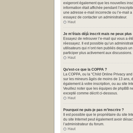
exigeront également que les nouvelles inscr
information était affichée pendant l’inscrip
une adresse e-mail incorrecte ou l’e-mail a
essayez de contacter un administrateur.
Haut
Je m’étais déjà inscrit mais ne peux plus
Essayez de retrouver l’e-mail qui vous a été
réessayez. Il est possible qu’un administr
utilisateurs qui n’ont rien publiés depuis u
participer plus activement aux discussions.
Haut
Qu’est-ce que la COPPA ?
La COPPA, ou la “Child Online Privacy and Pr
sur les mineurs âgés de moins de 13 ans, do
également à votre inscription, ou au site I
Veuillez noter que les équipes de phpBB ne
excepté comme décrit ci-dessous.
Haut
Pourquoi ne puis-je pas m’inscrire ?
Il est possible que le propriétaire du site In
du site Internet peut également avoir désact
l’administrateur du forum.
Haut