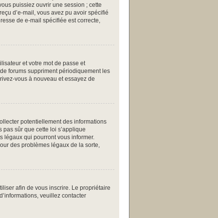
ous puissiez ouvrir une session ; cette
 reçu d’e-mail, vous avez pu avoir spécifié
resse de e-mail spécifiée est correcte,
ilisateur et votre mot de passe et
up de forums suppriment périodiquement les
inscrivez-vous à nouveau et essayez de
collecter potentiellement des informations
 pas sûr que cette loi s’applique
ts légaux qui pourront vous informer.
pour des problèmes légaux de la sorte,
iliser afin de vous inscrire. Le propriétaire
d’informations, veuillez contacter