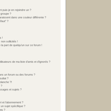
t puis-je en rejoindre un ?
 groupe ?
araissent dans une couleur différente ?
éfaut” ?
s !
on sollicités !
 la part de quelqu’un sur ce forum !
lisateurs de ma liste d’amis et d’ignorés ?
ans un forum ou des forums ?
ultat ?
blanche ?!
 ?
sages et sujets ?
ori et l’abonnement ?
un sujet spécifique ?
ts ?