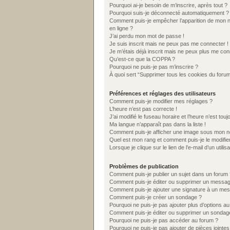
Pourquoi ai-je besoin de m’inscrire, après tout ?
Pourquoi suis-je déconnecté automatiquement ?
Comment puis-je empêcher l’apparition de mon nom 
en ligne ?
J’ai perdu mon mot de passe !
Je suis inscrit mais ne peux pas me connecter !
Je m’étais déjà inscrit mais ne peux plus me con
Qu’est-ce que la COPPA ?
Pourquoi ne puis-je pas m’inscrire ?
À quoi sert “Supprimer tous les cookies du foru
Préférences et réglages des utilisateurs
Comment puis-je modifier mes réglages ?
L’heure n’est pas correcte !
J’ai modifié le fuseau horaire et l’heure n’est tou
Ma langue n’apparaît pas dans la liste !
Comment puis-je afficher une image sous mon nom
Quel est mon rang et comment puis-je le modifie
Lorsque je clique sur le lien de l’e-mail d’un uti
Problèmes de publication
Comment puis-je publier un sujet dans un forum 
Comment puis-je éditer ou supprimer un messa
Comment puis-je ajouter une signature à un me
Comment puis-je créer un sondage ?
Pourquoi ne puis-je pas ajouter plus d’options a
Comment puis-je éditer ou supprimer un sondag
Pourquoi ne puis-je pas accéder au forum ?
Pourquoi ne puis-je pas ajouter de pièces jointes