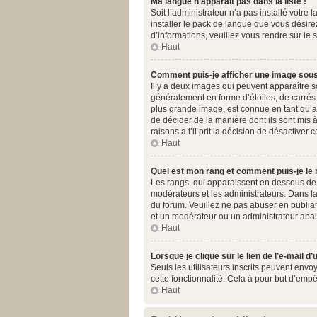
Ma langue n’apparaît pas dans la liste !
Soit l’administrateur n’a pas installé votr
installer le pack de langue que vous désirez
d’informations, veuillez vous rendre sur le 
Haut
Comment puis-je afficher une image sous
Il y a deux images qui peuvent apparaître s
généralement en forme d’étoiles, de carrés 
plus grande image, est connue en tant qu’av
de décider de la manière dont ils sont mis 
raisons a t’il prit la décision de désactiver c
Haut
Quel est mon rang et comment puis-je le 
Les rangs, qui apparaissent en dessous de v
modérateurs et les administrateurs. Dans la
du forum. Veuillez ne pas abuser en publia
et un modérateur ou un administrateur aba
Haut
Lorsque je clique sur le lien de l’e-mail 
Seuls les utilisateurs inscrits peuvent envoy
cette fonctionnalité. Cela à pour but d’emp
Haut