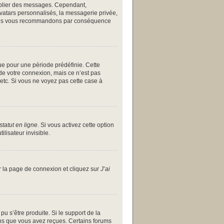
publier des messages. Cependant,
avatars personnalisés, la messagerie privée,
et nous vous recommandons par conséquence
ue pour une période prédéfinie. Cette
de votre connexion, mais ce n’est pas
etc. Si vous ne voyez pas cette case à
tatut en ligne
. Si vous activez cette option
lisateur invisible.
ur la page de connexion et cliquez sur
J’ai
pu s’être produite. Si le support de la
ons que vous avez reçues. Certains forums