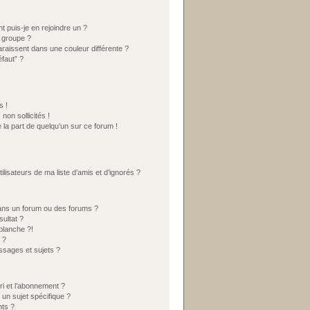
t puis-je en rejoindre un ?
 groupe ?
araissent dans une couleur différente ?
éfaut” ?
s !
on sollicités !
 la part de quelqu’un sur ce forum !
lisateurs de ma liste d’amis et d’ignorés ?
ans un forum ou des forums ?
ultat ?
blanche ?!
 ?
sages et sujets ?
ori et l’abonnement ?
un sujet spécifique ?
ts ?