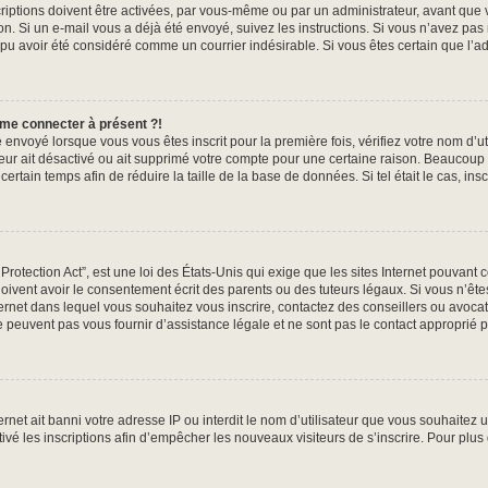
iptions doivent être activées, par vous-même ou par un administrateur, avant que v
tion. Si un e-mail vous a déjà été envoyé, suivez les instructions. Si vous n’avez pas
 pu avoir été considéré comme un courrier indésirable. Si vous êtes certain que l’ad
 me connecter à présent ?!
 envoyé lorsque vous vous êtes inscrit pour la première fois, vérifiez votre nom d’ut
ateur ait désactivé ou ait supprimé votre compte pour une certaine raison. Beauco
n certain temps afin de réduire la taille de la base de données. Si tel était le cas, 
otection Act”, est une loi des États-Unis qui exige que les sites Internet pouvant 
ivent avoir le consentement écrit des parents ou des tuteurs légaux. Si vous n’êtes
nternet dans lequel vous souhaitez vous inscrire, contactez des conseillers ou avoca
 peuvent pas vous fournir d’assistance légale et ne sont pas le contact approprié 
ternet ait banni votre adresse IP ou interdit le nom d’utilisateur que vous souhaitez ut
ivé les inscriptions afin d’empêcher les nouveaux visiteurs de s’inscrire. Pour plus 