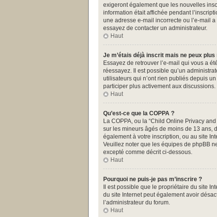
exigeront également que les nouvelles inscr
information était affichée pendant l’inscrip
une adresse e-mail incorrecte ou l’e-mail a
essayez de contacter un administrateur.
Haut
Je m’étais déjà inscrit mais ne peux plus
Essayez de retrouver l’e-mail qui vous a été
réessayez. Il est possible qu’un administr
utilisateurs qui n’ont rien publiés depuis u
participer plus activement aux discussions.
Haut
Qu’est-ce que la COPPA ?
La COPPA, ou la “Child Online Privacy and Pr
sur les mineurs âgés de moins de 13 ans, do
également à votre inscription, ou au site I
Veuillez noter que les équipes de phpBB ne
excepté comme décrit ci-dessous.
Haut
Pourquoi ne puis-je pas m’inscrire ?
Il est possible que le propriétaire du site In
du site Internet peut également avoir désact
l’administrateur du forum.
Haut