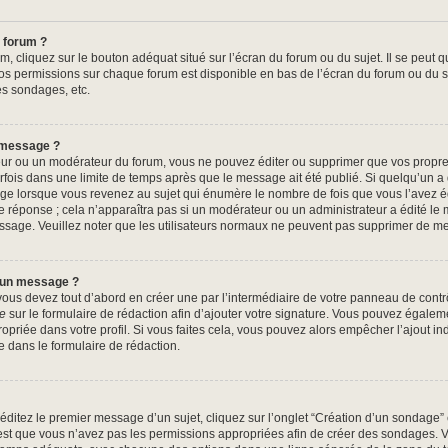
 forum ?
, cliquez sur le bouton adéquat situé sur l’écran du forum ou du sujet. Il se peut q
os permissions sur chaque forum est disponible en bas de l’écran du forum ou du s
es sondages, etc.
 message ?
ur ou un modérateur du forum, vous ne pouvez éditer ou supprimer que vos propr
fois dans une limite de temps après que le message ait été publié. Si quelqu’un 
ge lorsque vous revenez au sujet qui énumère le nombre de fois que vous l’avez édi
e réponse ; cela n’apparaîtra pas si un modérateur ou un administrateur a édité le 
message. Veuillez noter que les utilisateurs normaux ne peuvent pas supprimer de 
à un message ?
us devez tout d’abord en créer une par l’intermédiaire de votre panneau de contrôle
re
sur le formulaire de rédaction afin d’ajouter votre signature. Vous pouvez égalem
riée dans votre profil. Si vous faites cela, vous pouvez alors empêcher l’ajout in
e dans le formulaire de rédaction.
ditez le premier message d’un sujet, cliquez sur l’onglet “Création d’un sondage”
c’est que vous n’avez pas les permissions appropriées afin de créer des sondages. Ve