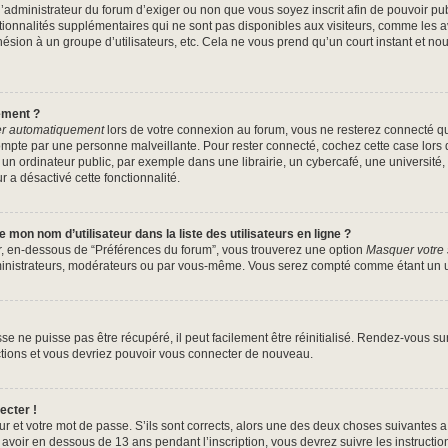
à l’administrateur du forum d’exiger ou non que vous soyez inscrit afin de pouvoir 
tionnalités supplémentaires qui ne sont pas disponibles aux visiteurs, comme les 
’adhésion à un groupe d’utilisateurs, etc. Cela ne vous prend qu’un court instant 
ement ?
r automatiquement
lors de votre connexion au forum, vous ne resterez connecté q
ompte par une personne malveillante. Pour rester connecté, cochez cette case lors 
 ordinateur public, par exemple dans une librairie, un cybercafé, une université, 
r a désactivé cette fonctionnalité.
mon nom d’utilisateur dans la liste des utilisateurs en ligne ?
ur, en-dessous de “Préférences du forum”, vous trouverez une option
Masquer votre s
ministrateurs, modérateurs ou par vous-même. Vous serez compté comme étant un uti
e ne puisse pas être récupéré, il peut facilement être réinitialisé. Rendez-vous s
uctions et vous devriez pouvoir vous connecter de nouveau.
ecter !
ur et votre mot de passe. S’ils sont corrects, alors une des deux choses suivantes a 
avoir en dessous de 13 ans pendant l’inscription, vous devrez suivre les instructi