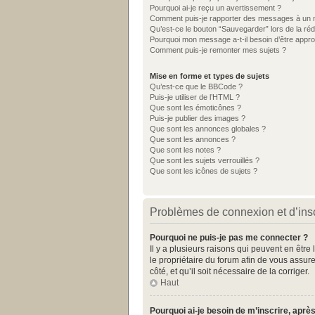
Pourquoi ai-je reçu un avertissement ?
Comment puis-je rapporter des messages à un 
Qu’est-ce le bouton “Sauvegarder” lors de la réd
Pourquoi mon message a-t-il besoin d’être appr
Comment puis-je remonter mes sujets ?
Mise en forme et types de sujets
Qu’est-ce que le BBCode ?
Puis-je utiliser de l’HTML ?
Que sont les émoticônes ?
Puis-je publier des images ?
Que sont les annonces globales ?
Que sont les annonces ?
Que sont les notes ?
Que sont les sujets verrouillés ?
Que sont les icônes de sujets ?
Problèmes de connexion et d’insc
Pourquoi ne puis-je pas me connecter ?
Il y a plusieurs raisons qui peuvent en être
le propriétaire du forum afin de vous assure
côté, et qu’il soit nécessaire de la corriger.
Haut
Pourquoi ai-je besoin de m’inscrire, après