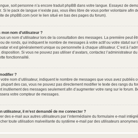
e langue, soit personne n’a encore traduit phpBB dans votre langue. Essayez de dema
. Si le pack de langue n’existe pas, vous êtes libre de vous porter volontaire afin 
site de phpBB.com (voir le lien situé en bas des pages du forum).
 mon nom d’utilisateur ?
ous un nom d’utilisateur lors de la consultation des messages. La première peut êt
ou de ronds, qui indiquent le nombre de messages à votre actif ou votre statut sur
atar et est généralement unique ou personnelle à chaque utilisateur. C’est à l’admin
à disposition. Si vous ne pouvez pas utiliser d’avatars, contactez l’administrateur 
ette fonctionnalité.
modifier ?
otre nom d’utilisateur, indiquent le nombre de messages que vous avez publiés ou 
 plupart des cas, vous ne pouvez pas directement modifier le texte des rangs du foru
nt inutilement des messages seulement afin d’augmenter votre rang sur le forum. B
issera votre compteur de messages.
d’un utilisateur, il m’est demandé de me connecter ?
er des e-mail aux autres utilisateurs par l’intermédiaire du formulaire e-mail intégré
êcher toute utilisation malveillante du système e-mail par des utilisateurs anonyme