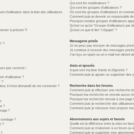
Qui sont les modérateurs ?
Qui sont les groupes d’utilisateurs ?
d’utilisateur dans la liste des utilisateurs
Où sont les groupes d’utilisateurs et commen
Comment puis-je devenir un responsable de
Pourquoi certains groupes d’utilisateurs app
Qu’est-ce qu’un “Groupe d’utilisateurs par d
necter à présent ?!
Qu’est-ce que le lien “L’équipe” ?
Messagerie privée
m” ?
Je ne peux pas envoyer de messages privé
Je continue à recevoir des messages privés n
J’ai reçu un spam ou un e-mail non désiré de
Amis et ignorés
jours pas correcte !
A quoi sert ma liste d’amis et d’ignorés ?
Comment puis-je ajouter ou supprimer des uti
 d’utilisateur ?
r ?
Recherche dans les forums
lisateur, il m’est demandé de me connecter ?
Comment puis-je effectuer une recherche d
Pourquoi ma recherche ne renvoie aucun rés
Pourquoi ma recherche renvoie à une page 
?
Comment puis-je rechercher des utilisateurs
ge ?
Comment puis-je retrouver mes propres mes
ssage ?
Abonnements aux sujets et favoris
u sondage ?
Quelle est la différence entre la mise en fav
e ?
Comment puis-je m’abonner à un forum ou à 
Comment puis-je supprimer mes abonnemen
 ?