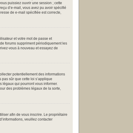
ous puissiez ouvrir une session ; cette
 reçu d’e-mail, vous avez pu avoir spécifié
resse de e-mail spécifiée est correcte,
ilisateur et votre mot de passe et
up de forums suppriment périodiquement les
inscrivez-vous à nouveau et essayez de
collecter potentiellement des informations
 pas sûr que cette loi s’applique
ts légaux qui pourront vous informer.
pour des problèmes légaux de la sorte,
iliser afin de vous inscrire. Le propriétaire
d’informations, veuillez contacter