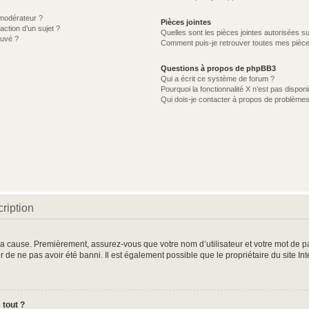
modérateur ?
Pièces jointes
action d’un sujet ?
Quelles sont les pièces jointes autorisées s
ouvé ?
Comment puis-je retrouver toutes mes pièce
Questions à propos de phpBB3
Qui a écrit ce système de forum ?
Pourquoi la fonctionnalité X n’est pas disponi
Qui dois-je contacter à propos de problèmes
ription
 la cause. Premièrement, assurez-vous que votre nom d’utilisateur et votre mot de pas
r de ne pas avoir été banni. Il est également possible que le propriétaire du site In
 tout ?