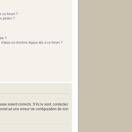
ur ce forum ?
s jointes ?
ble ?
 d’abus ou d’ordres légaux liés à ce forum ?
se soient corrects. S’ils le sont, contactez
ternet ait une erreur de configuration de son