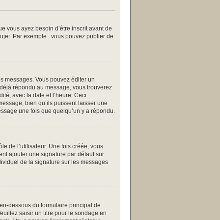
ue vous ayez besoin d’être inscrit avant de
ujet. Par exemple : vous pouvez publier de
es messages. Vous pouvez éditer un
a déjà répondu au message, vous trouverez
té, avec la date et l’heure. Ceci
message, bien qu’ils puissent laisser une
message une fois que quelqu’un y a répondu.
 de l’utilisateur. Une fois créée, vous
ent ajouter une signature par défaut sur
dividuel de la signature sur les messages
 en-dessous du formulaire principal de
uillez saisir un titre pour le sondage en