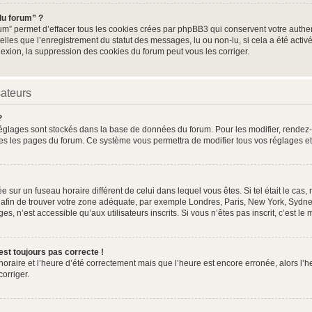
du forum” ?
um” permet d’effacer tous les cookies crées par phpBB3 qui conservent votre authent
elles que l’enregistrement du statut des messages, lu ou non-lu, si cela a été activé
ion, la suppression des cookies du forum peut vous les corriger.
sateurs
?
os réglages sont stockés dans la base de données du forum. Pour les modifier, rende
toutes les pages du forum. Ce système vous permettra de modifier tous vos réglages e
lée sur un fuseau horaire différent de celui dans lequel vous êtes. Si tel était le c
re afin de trouver votre zone adéquate, par exemple Londres, Paris, New York, Sydney
, n’est accessible qu’aux utilisateurs inscrits. Si vous n’êtes pas inscrit, c’est le 
’est toujours pas correcte !
 horaire et l’heure d’été correctement mais que l’heure est encore erronée, alors l’h
corriger.