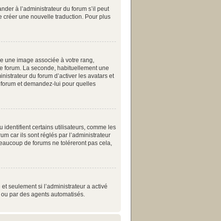
nder à l’administrateur du forum s’il peut
de créer une nouvelle traduction. Pour plus
re une image associée à votre rang,
 le forum. La seconde, habituellement une
istrateur du forum d’activer les avatars et
du forum et demandez-lui pour quelles
identifient certains utilisateurs, comme les
m car ils sont réglés par l’administrateur
eaucoup de forums ne toléreront pas cela,
 et seulement si l’administrateur a activé
s ou par des agents automatisés.