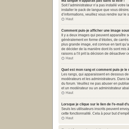
Ma langue n’apparaît pas dans la liste !
Soit l’administrateur n’a pas installé votr
installer le pack de langue que vous désirez
d’informations, veuillez vous rendre sur le 
Haut
Comment puis-je afficher une image sous
Il y a deux images qui peuvent apparaître s
généralement en forme d’étoiles, de carrés 
plus grande image, est connue en tant qu’av
de décider de la manière dont ils sont mis 
raisons a t’il prit la décision de désactiver c
Haut
Quel est mon rang et comment puis-je le 
Les rangs, qui apparaissent en dessous de v
modérateurs et les administrateurs. Dans la
du forum. Veuillez ne pas abuser en publia
et un modérateur ou un administrateur aba
Haut
Lorsque je clique sur le lien de l’e-mail 
Seuls les utilisateurs inscrits peuvent envoy
cette fonctionnalité. Cela à pour but d’emp
Haut