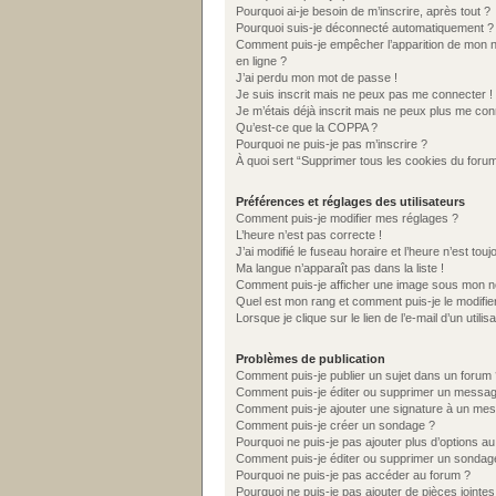
Pourquoi ai-je besoin de m’inscrire, après tout ?
Pourquoi suis-je déconnecté automatiquement ?
Comment puis-je empêcher l’apparition de mon nom 
en ligne ?
J’ai perdu mon mot de passe !
Je suis inscrit mais ne peux pas me connecter !
Je m’étais déjà inscrit mais ne peux plus me con
Qu’est-ce que la COPPA ?
Pourquoi ne puis-je pas m’inscrire ?
À quoi sert “Supprimer tous les cookies du foru
Préférences et réglages des utilisateurs
Comment puis-je modifier mes réglages ?
L’heure n’est pas correcte !
J’ai modifié le fuseau horaire et l’heure n’est tou
Ma langue n’apparaît pas dans la liste !
Comment puis-je afficher une image sous mon nom
Quel est mon rang et comment puis-je le modifie
Lorsque je clique sur le lien de l’e-mail d’un uti
Problèmes de publication
Comment puis-je publier un sujet dans un forum 
Comment puis-je éditer ou supprimer un messa
Comment puis-je ajouter une signature à un me
Comment puis-je créer un sondage ?
Pourquoi ne puis-je pas ajouter plus d’options a
Comment puis-je éditer ou supprimer un sondag
Pourquoi ne puis-je pas accéder au forum ?
Pourquoi ne puis-je pas ajouter de pièces jointes