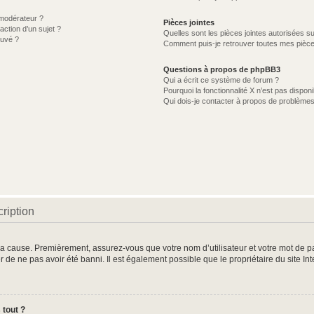
modérateur ?
Pièces jointes
action d’un sujet ?
Quelles sont les pièces jointes autorisées s
ouvé ?
Comment puis-je retrouver toutes mes pièce
Questions à propos de phpBB3
Qui a écrit ce système de forum ?
Pourquoi la fonctionnalité X n’est pas disponi
Qui dois-je contacter à propos de problèmes
ription
 la cause. Premièrement, assurez-vous que votre nom d’utilisateur et votre mot de pas
r de ne pas avoir été banni. Il est également possible que le propriétaire du site In
 tout ?