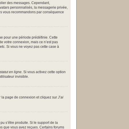
publier des messages. Cependant,
avatars personnalisés, la messagerie privée,
et nous vous recommandons par conséquence
ue pour une période prédéfinie. Cette
de votre connexion, mais ce n’est pas
etc. Si vous ne voyez pas cette case à
tatut en ligne
. Si vous activez cette option
lisateur invisible.
ur la page de connexion et cliquez sur
J’ai
pu s’être produite. Si le support de la
ons que vous avez reçues. Certains forums