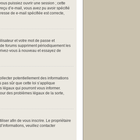
ous puissiez ouvrir une session ; cette
 reçu d’e-mail, vous avez pu avoir spécifié
resse de e-mail spécifiée est correcte,
ilisateur et votre mot de passe et
up de forums suppriment périodiquement les
inscrivez-vous à nouveau et essayez de
collecter potentiellement des informations
 pas sûr que cette loi s’applique
ts légaux qui pourront vous informer.
pour des problèmes légaux de la sorte,
iliser afin de vous inscrire. Le propriétaire
d’informations, veuillez contacter