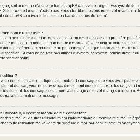
e langue, soit personne n’a encore traduit phpBB dans votre langue. Essayez de dema
. Si le pack de langue n’existe pas, vous êtes libre de vous porter volontaire afin 
site de phpBB.com (voir le lien situé en bas des pages du forum).
 mon nom d’utilisateur ?
ous un nom d’utilisateur lors de la consultation des messages. La première peut êt
ou de ronds, qui indiquent le nombre de messages à votre actif ou votre statut sur
atar et est généralement unique ou personnelle à chaque utilisateur. C’est à l’admin
à disposition. Si vous ne pouvez pas utiliser d’avatars, contactez l’administrateur 
ette fonctionnalité.
modifier ?
otre nom d’utilisateur, indiquent le nombre de messages que vous avez publiés ou 
 plupart des cas, vous ne pouvez pas directement modifier le texte des rangs du foru
nt inutilement des messages seulement afin d’augmenter votre rang sur le forum. B
issera votre compteur de messages.
d’un utilisateur, il m’est demandé de me connecter ?
er des e-mail aux autres utilisateurs par l’intermédiaire du formulaire e-mail intégré
êcher toute utilisation malveillante du système e-mail par des utilisateurs anonyme