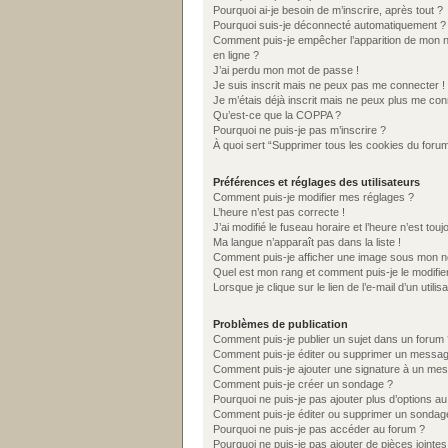
Pourquoi ai-je besoin de m’inscrire, après tout ?
Pourquoi suis-je déconnecté automatiquement ?
Comment puis-je empêcher l’apparition de mon nom 
en ligne ?
J’ai perdu mon mot de passe !
Je suis inscrit mais ne peux pas me connecter !
Je m’étais déjà inscrit mais ne peux plus me con
Qu’est-ce que la COPPA ?
Pourquoi ne puis-je pas m’inscrire ?
À quoi sert “Supprimer tous les cookies du foru
Préférences et réglages des utilisateurs
Comment puis-je modifier mes réglages ?
L’heure n’est pas correcte !
J’ai modifié le fuseau horaire et l’heure n’est tou
Ma langue n’apparaît pas dans la liste !
Comment puis-je afficher une image sous mon nom
Quel est mon rang et comment puis-je le modifie
Lorsque je clique sur le lien de l’e-mail d’un uti
Problèmes de publication
Comment puis-je publier un sujet dans un forum 
Comment puis-je éditer ou supprimer un messa
Comment puis-je ajouter une signature à un me
Comment puis-je créer un sondage ?
Pourquoi ne puis-je pas ajouter plus d’options a
Comment puis-je éditer ou supprimer un sondag
Pourquoi ne puis-je pas accéder au forum ?
Pourquoi ne puis-je pas ajouter de pièces jointes