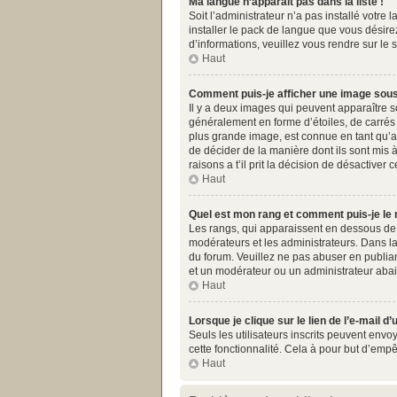
Ma langue n’apparaît pas dans la liste !
Soit l’administrateur n’a pas installé votr
installer le pack de langue que vous désirez
d’informations, veuillez vous rendre sur le 
Haut
Comment puis-je afficher une image sous
Il y a deux images qui peuvent apparaître s
généralement en forme d’étoiles, de carrés 
plus grande image, est connue en tant qu’av
de décider de la manière dont ils sont mis 
raisons a t’il prit la décision de désactiver c
Haut
Quel est mon rang et comment puis-je le 
Les rangs, qui apparaissent en dessous de v
modérateurs et les administrateurs. Dans la
du forum. Veuillez ne pas abuser en publia
et un modérateur ou un administrateur aba
Haut
Lorsque je clique sur le lien de l’e-mail 
Seuls les utilisateurs inscrits peuvent envoy
cette fonctionnalité. Cela à pour but d’emp
Haut