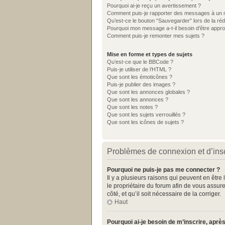
Pourquoi ai-je reçu un avertissement ?
Comment puis-je rapporter des messages à un 
Qu’est-ce le bouton “Sauvegarder” lors de la réd
Pourquoi mon message a-t-il besoin d’être appr
Comment puis-je remonter mes sujets ?
Mise en forme et types de sujets
Qu’est-ce que le BBCode ?
Puis-je utiliser de l’HTML ?
Que sont les émoticônes ?
Puis-je publier des images ?
Que sont les annonces globales ?
Que sont les annonces ?
Que sont les notes ?
Que sont les sujets verrouillés ?
Que sont les icônes de sujets ?
Problèmes de connexion et d’insc
Pourquoi ne puis-je pas me connecter ?
Il y a plusieurs raisons qui peuvent en être
le propriétaire du forum afin de vous assure
côté, et qu’il soit nécessaire de la corriger.
Haut
Pourquoi ai-je besoin de m’inscrire, après