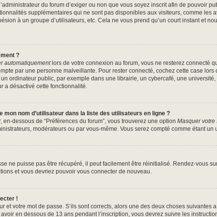
à l’administrateur du forum d’exiger ou non que vous soyez inscrit afin de pouvoir 
tionnalités supplémentaires qui ne sont pas disponibles aux visiteurs, comme les 
’adhésion à un groupe d’utilisateurs, etc. Cela ne vous prend qu’un court instant 
ement ?
r automatiquement
lors de votre connexion au forum, vous ne resterez connecté q
ompte par une personne malveillante. Pour rester connecté, cochez cette case lors 
 ordinateur public, par exemple dans une librairie, un cybercafé, une université, 
r a désactivé cette fonctionnalité.
mon nom d’utilisateur dans la liste des utilisateurs en ligne ?
ur, en-dessous de “Préférences du forum”, vous trouverez une option
Masquer votre s
ministrateurs, modérateurs ou par vous-même. Vous serez compté comme étant un uti
e ne puisse pas être récupéré, il peut facilement être réinitialisé. Rendez-vous s
uctions et vous devriez pouvoir vous connecter de nouveau.
ecter !
ur et votre mot de passe. S’ils sont corrects, alors une des deux choses suivantes a 
avoir en dessous de 13 ans pendant l’inscription, vous devrez suivre les instructi