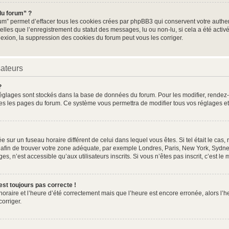
du forum” ?
um” permet d’effacer tous les cookies crées par phpBB3 qui conservent votre authent
elles que l’enregistrement du statut des messages, lu ou non-lu, si cela a été activé
ion, la suppression des cookies du forum peut vous les corriger.
sateurs
?
os réglages sont stockés dans la base de données du forum. Pour les modifier, rende
toutes les pages du forum. Ce système vous permettra de modifier tous vos réglages e
lée sur un fuseau horaire différent de celui dans lequel vous êtes. Si tel était le c
re afin de trouver votre zone adéquate, par exemple Londres, Paris, New York, Sydney
, n’est accessible qu’aux utilisateurs inscrits. Si vous n’êtes pas inscrit, c’est le 
’est toujours pas correcte !
 horaire et l’heure d’été correctement mais que l’heure est encore erronée, alors l’h
corriger.