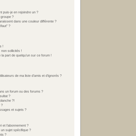
t puis-je en rejoindre un ?
 groupe ?
araissent dans une couleur différente ?
éfaut” ?
s !
on sollicités !
 la part de quelqu’un sur ce forum !
lisateurs de ma liste d’amis et d’ignorés ?
ans un forum ou des forums ?
ultat ?
blanche ?!
 ?
sages et sujets ?
ori et l’abonnement ?
un sujet spécifique ?
ts ?