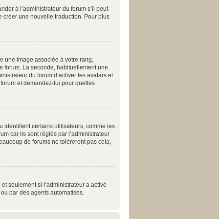
nder à l’administrateur du forum s’il peut
de créer une nouvelle traduction. Pour plus
re une image associée à votre rang,
 le forum. La seconde, habituellement une
istrateur du forum d’activer les avatars et
du forum et demandez-lui pour quelles
identifient certains utilisateurs, comme les
m car ils sont réglés par l’administrateur
eaucoup de forums ne toléreront pas cela,
 et seulement si l’administrateur a activé
s ou par des agents automatisés.