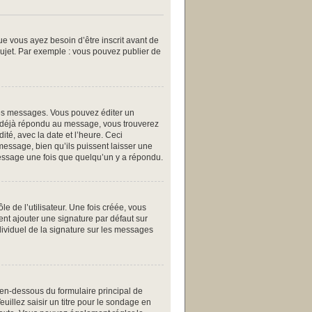
ue vous ayez besoin d’être inscrit avant de
ujet. Par exemple : vous pouvez publier de
es messages. Vous pouvez éditer un
a déjà répondu au message, vous trouverez
té, avec la date et l’heure. Ceci
message, bien qu’ils puissent laisser une
message une fois que quelqu’un y a répondu.
 de l’utilisateur. Une fois créée, vous
ent ajouter une signature par défaut sur
dividuel de la signature sur les messages
 en-dessous du formulaire principal de
uillez saisir un titre pour le sondage en