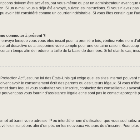
iptions doivent être activées, par vous-même ou par un administrateur, avant que v
tion. Si un e-mail vous a déjà été envoyé, suivez les instructions. Si vous n’avez pas
 pu avoir été considéré comme un courrier indésirable. Si vous êtes certain que l’ad
 me connecter à présent ?!
 envoyé lorsque vous vous êtes inscrit pour la première fois, vérifiez votre nom d’ut
ateur ait désactivé ou ait supprimé votre compte pour une certaine raison. Beauco
n certain temps afin de réduire la taille de la base de données. Si tel était le cas, 
otection Act”, est une loi des États-Unis qui exige que les sites Internet pouvant 
ivent avoir le consentement écrit des parents ou des tuteurs légaux. Si vous n’êtes
nternet dans lequel vous souhaitez vous inscrire, contactez des conseillers ou avoca
 peuvent pas vous fournir d’assistance légale et ne sont pas le contact approprié 
ternet ait banni votre adresse IP ou interdit le nom d’utilisateur que vous souhaitez ut
ivé les inscriptions afin d’empêcher les nouveaux visiteurs de s’inscrire. Pour plus 