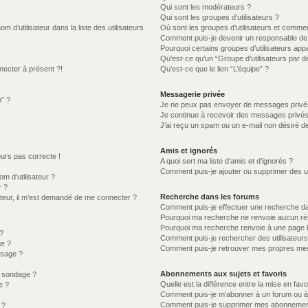
Qui sont les modérateurs ?
Qui sont les groupes d’utilisateurs ?
d’utilisateur dans la liste des utilisateurs
Où sont les groupes d’utilisateurs et commen
Comment puis-je devenir un responsable de
Pourquoi certains groupes d’utilisateurs app
Qu’est-ce qu’un “Groupe d’utilisateurs par d
necter à présent ?!
Qu’est-ce que le lien “L’équipe” ?
Messagerie privée
m” ?
Je ne peux pas envoyer de messages privé
Je continue à recevoir des messages privés n
J’ai reçu un spam ou un e-mail non désiré de
Amis et ignorés
jours pas correcte !
A quoi sert ma liste d’amis et d’ignorés ?
Comment puis-je ajouter ou supprimer des uti
 d’utilisateur ?
r ?
Recherche dans les forums
lisateur, il m’est demandé de me connecter ?
Comment puis-je effectuer une recherche d
Pourquoi ma recherche ne renvoie aucun rés
Pourquoi ma recherche renvoie à une page 
?
Comment puis-je rechercher des utilisateurs
ge ?
Comment puis-je retrouver mes propres mes
ssage ?
Abonnements aux sujets et favoris
u sondage ?
Quelle est la différence entre la mise en fav
e ?
Comment puis-je m’abonner à un forum ou à 
Comment puis-je supprimer mes abonnemen
 ?