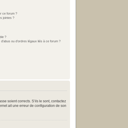
ur ce forum ?
s jointes ?
ble ?
 d’abus ou d’ordres légaux liés à ce forum ?
se soient corrects. S’ils le sont, contactez
ternet ait une erreur de configuration de son