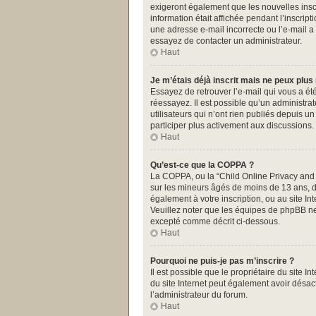
exigeront également que les nouvelles inscr
information était affichée pendant l’inscrip
une adresse e-mail incorrecte ou l’e-mail a
essayez de contacter un administrateur.
Haut
Je m’étais déjà inscrit mais ne peux plus
Essayez de retrouver l’e-mail qui vous a été
réessayez. Il est possible qu’un administr
utilisateurs qui n’ont rien publiés depuis u
participer plus activement aux discussions.
Haut
Qu’est-ce que la COPPA ?
La COPPA, ou la “Child Online Privacy and Pr
sur les mineurs âgés de moins de 13 ans, do
également à votre inscription, ou au site I
Veuillez noter que les équipes de phpBB ne
excepté comme décrit ci-dessous.
Haut
Pourquoi ne puis-je pas m’inscrire ?
Il est possible que le propriétaire du site In
du site Internet peut également avoir désact
l’administrateur du forum.
Haut