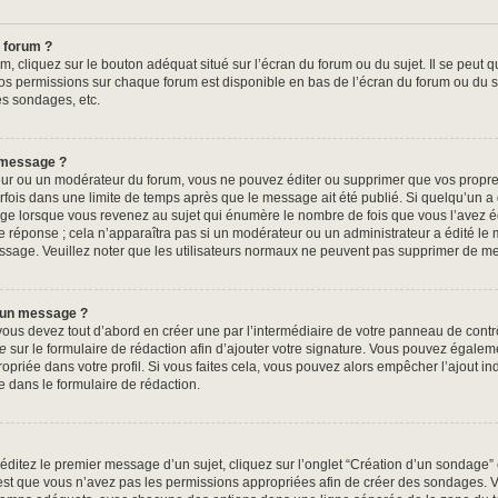
 forum ?
, cliquez sur le bouton adéquat situé sur l’écran du forum ou du sujet. Il se peut q
os permissions sur chaque forum est disponible en bas de l’écran du forum ou du s
es sondages, etc.
 message ?
ur ou un modérateur du forum, vous ne pouvez éditer ou supprimer que vos propr
fois dans une limite de temps après que le message ait été publié. Si quelqu’un 
ge lorsque vous revenez au sujet qui énumère le nombre de fois que vous l’avez édi
e réponse ; cela n’apparaîtra pas si un modérateur ou un administrateur a édité le 
message. Veuillez noter que les utilisateurs normaux ne peuvent pas supprimer de 
à un message ?
us devez tout d’abord en créer une par l’intermédiaire de votre panneau de contrôle
re
sur le formulaire de rédaction afin d’ajouter votre signature. Vous pouvez égalem
riée dans votre profil. Si vous faites cela, vous pouvez alors empêcher l’ajout in
e dans le formulaire de rédaction.
ditez le premier message d’un sujet, cliquez sur l’onglet “Création d’un sondage”
c’est que vous n’avez pas les permissions appropriées afin de créer des sondages. Ve