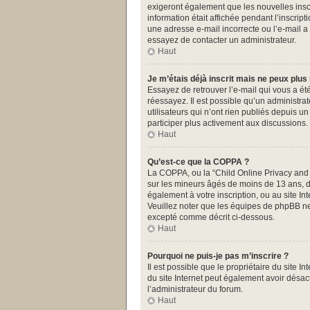
exigeront également que les nouvelles inscr
information était affichée pendant l’inscrip
une adresse e-mail incorrecte ou l’e-mail a
essayez de contacter un administrateur.
Haut
Je m’étais déjà inscrit mais ne peux plus
Essayez de retrouver l’e-mail qui vous a été
réessayez. Il est possible qu’un administr
utilisateurs qui n’ont rien publiés depuis u
participer plus activement aux discussions.
Haut
Qu’est-ce que la COPPA ?
La COPPA, ou la “Child Online Privacy and Pr
sur les mineurs âgés de moins de 13 ans, do
également à votre inscription, ou au site I
Veuillez noter que les équipes de phpBB ne
excepté comme décrit ci-dessous.
Haut
Pourquoi ne puis-je pas m’inscrire ?
Il est possible que le propriétaire du site In
du site Internet peut également avoir désact
l’administrateur du forum.
Haut