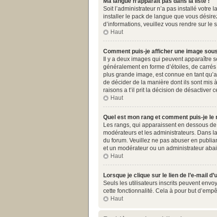
Ma langue n’apparaît pas dans la liste !
Soit l’administrateur n’a pas installé votr
installer le pack de langue que vous désirez
d’informations, veuillez vous rendre sur le 
Haut
Comment puis-je afficher une image sous
Il y a deux images qui peuvent apparaître s
généralement en forme d’étoiles, de carrés 
plus grande image, est connue en tant qu’av
de décider de la manière dont ils sont mis 
raisons a t’il prit la décision de désactiver c
Haut
Quel est mon rang et comment puis-je le 
Les rangs, qui apparaissent en dessous de v
modérateurs et les administrateurs. Dans la
du forum. Veuillez ne pas abuser en publia
et un modérateur ou un administrateur aba
Haut
Lorsque je clique sur le lien de l’e-mail 
Seuls les utilisateurs inscrits peuvent envoy
cette fonctionnalité. Cela à pour but d’emp
Haut