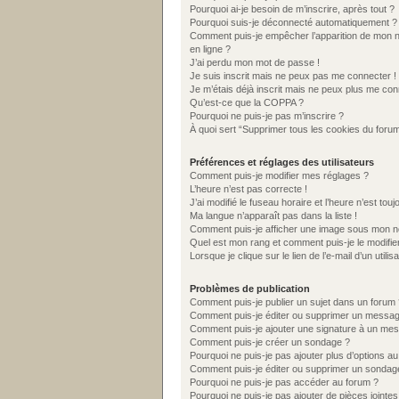
Pourquoi ai-je besoin de m’inscrire, après tout ?
Pourquoi suis-je déconnecté automatiquement ?
Comment puis-je empêcher l’apparition de mon nom 
en ligne ?
J’ai perdu mon mot de passe !
Je suis inscrit mais ne peux pas me connecter !
Je m’étais déjà inscrit mais ne peux plus me con
Qu’est-ce que la COPPA ?
Pourquoi ne puis-je pas m’inscrire ?
À quoi sert “Supprimer tous les cookies du foru
Préférences et réglages des utilisateurs
Comment puis-je modifier mes réglages ?
L’heure n’est pas correcte !
J’ai modifié le fuseau horaire et l’heure n’est tou
Ma langue n’apparaît pas dans la liste !
Comment puis-je afficher une image sous mon nom
Quel est mon rang et comment puis-je le modifie
Lorsque je clique sur le lien de l’e-mail d’un uti
Problèmes de publication
Comment puis-je publier un sujet dans un forum 
Comment puis-je éditer ou supprimer un messa
Comment puis-je ajouter une signature à un me
Comment puis-je créer un sondage ?
Pourquoi ne puis-je pas ajouter plus d’options a
Comment puis-je éditer ou supprimer un sondag
Pourquoi ne puis-je pas accéder au forum ?
Pourquoi ne puis-je pas ajouter de pièces jointes