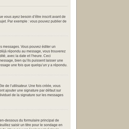
ue vous ayez besoin d’être inscrit avant de
ujet. Par exemple : vous pouvez publier de
es messages. Vous pouvez éditer un
a déjà répondu au message, vous trouverez
té, avec la date et l’heure. Ceci
message, bien qu’ils puissent laisser une
message une fois que quelqu’un y a répondu.
 de l’utilisateur. Une fois créée, vous
ent ajouter une signature par défaut sur
dividuel de la signature sur les messages
 en-dessous du formulaire principal de
uillez saisir un titre pour le sondage en