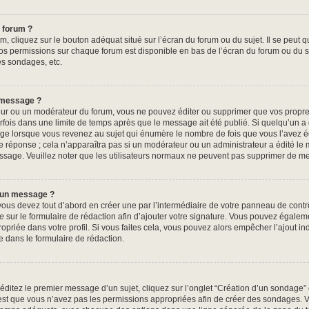
 forum ?
, cliquez sur le bouton adéquat situé sur l’écran du forum ou du sujet. Il se peut q
os permissions sur chaque forum est disponible en bas de l’écran du forum ou du s
es sondages, etc.
 message ?
ur ou un modérateur du forum, vous ne pouvez éditer ou supprimer que vos propr
fois dans une limite de temps après que le message ait été publié. Si quelqu’un 
ge lorsque vous revenez au sujet qui énumère le nombre de fois que vous l’avez édi
e réponse ; cela n’apparaîtra pas si un modérateur ou un administrateur a édité le 
message. Veuillez noter que les utilisateurs normaux ne peuvent pas supprimer de 
à un message ?
us devez tout d’abord en créer une par l’intermédiaire de votre panneau de contrôle
re
sur le formulaire de rédaction afin d’ajouter votre signature. Vous pouvez égalem
riée dans votre profil. Si vous faites cela, vous pouvez alors empêcher l’ajout in
e dans le formulaire de rédaction.
ditez le premier message d’un sujet, cliquez sur l’onglet “Création d’un sondage”
c’est que vous n’avez pas les permissions appropriées afin de créer des sondages. Ve