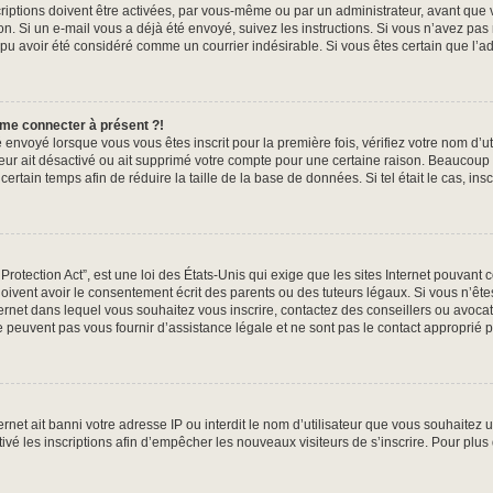
iptions doivent être activées, par vous-même ou par un administrateur, avant que v
tion. Si un e-mail vous a déjà été envoyé, suivez les instructions. Si vous n’avez pas
 pu avoir été considéré comme un courrier indésirable. Si vous êtes certain que l’ad
 me connecter à présent ?!
 envoyé lorsque vous vous êtes inscrit pour la première fois, vérifiez votre nom d’ut
ateur ait désactivé ou ait supprimé votre compte pour une certaine raison. Beauco
n certain temps afin de réduire la taille de la base de données. Si tel était le cas, 
otection Act”, est une loi des États-Unis qui exige que les sites Internet pouvant 
ivent avoir le consentement écrit des parents ou des tuteurs légaux. Si vous n’êtes
nternet dans lequel vous souhaitez vous inscrire, contactez des conseillers ou avoca
 peuvent pas vous fournir d’assistance légale et ne sont pas le contact approprié 
ternet ait banni votre adresse IP ou interdit le nom d’utilisateur que vous souhaitez ut
ivé les inscriptions afin d’empêcher les nouveaux visiteurs de s’inscrire. Pour plus 