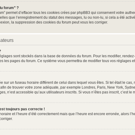
du forum” ?
um” permet d’effacer tous les cookies crées par phpBB3 qui conservent votre authent
elles que l’enregistrement du statut des messages, lu ou non-lu, si cela a été activé
ion, la suppression des cookies du forum peut vous les corriger.
sateurs
?
os réglages sont stockés dans la base de données du forum. Pour les modifier, rende
toutes les pages du forum. Ce système vous permettra de modifier tous vos réglages e
lée sur un fuseau horaire différent de celui dans lequel vous êtes. Si tel était le c
re afin de trouver votre zone adéquate, par exemple Londres, Paris, New York, Sydney
, n’est accessible qu’aux utilisateurs inscrits. Si vous n’êtes pas inscrit, c’est le 
’est toujours pas correcte !
 horaire et l’heure d’été correctement mais que l’heure est encore erronée, alors l’h
corriger.