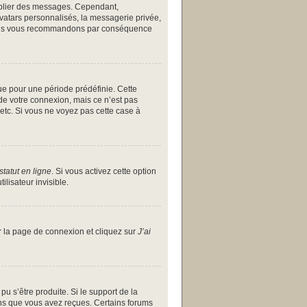
publier des messages. Cependant,
avatars personnalisés, la messagerie privée,
et nous vous recommandons par conséquence
ue pour une période prédéfinie. Cette
de votre connexion, mais ce n’est pas
etc. Si vous ne voyez pas cette case à
tatut en ligne
. Si vous activez cette option
lisateur invisible.
ur la page de connexion et cliquez sur
J’ai
pu s’être produite. Si le support de la
ons que vous avez reçues. Certains forums