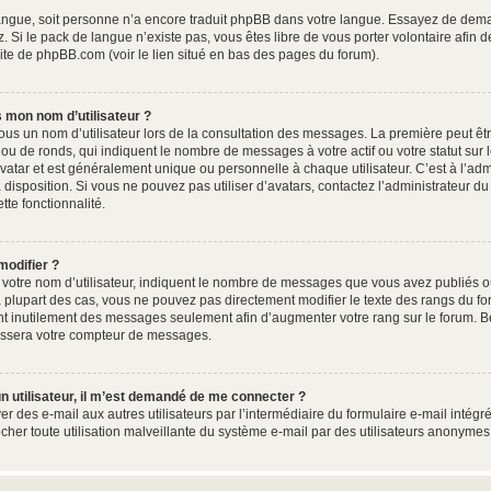
e langue, soit personne n’a encore traduit phpBB dans votre langue. Essayez de dema
. Si le pack de langue n’existe pas, vous êtes libre de vous porter volontaire afin 
site de phpBB.com (voir le lien situé en bas des pages du forum).
 mon nom d’utilisateur ?
ous un nom d’utilisateur lors de la consultation des messages. La première peut êt
ou de ronds, qui indiquent le nombre de messages à votre actif ou votre statut sur
atar et est généralement unique ou personnelle à chaque utilisateur. C’est à l’admin
à disposition. Si vous ne pouvez pas utiliser d’avatars, contactez l’administrateur 
ette fonctionnalité.
modifier ?
otre nom d’utilisateur, indiquent le nombre de messages que vous avez publiés ou 
 plupart des cas, vous ne pouvez pas directement modifier le texte des rangs du foru
nt inutilement des messages seulement afin d’augmenter votre rang sur le forum. B
issera votre compteur de messages.
d’un utilisateur, il m’est demandé de me connecter ?
er des e-mail aux autres utilisateurs par l’intermédiaire du formulaire e-mail intégré
êcher toute utilisation malveillante du système e-mail par des utilisateurs anonyme