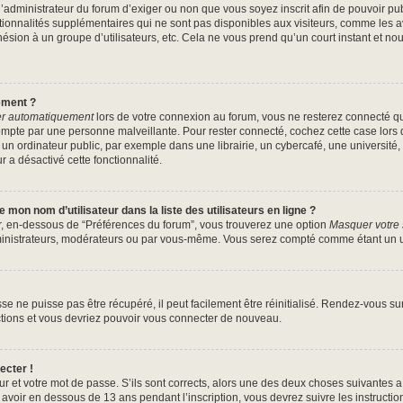
à l’administrateur du forum d’exiger ou non que vous soyez inscrit afin de pouvoir 
tionnalités supplémentaires qui ne sont pas disponibles aux visiteurs, comme les 
’adhésion à un groupe d’utilisateurs, etc. Cela ne vous prend qu’un court instant 
ement ?
r automatiquement
lors de votre connexion au forum, vous ne resterez connecté q
ompte par une personne malveillante. Pour rester connecté, cochez cette case lors 
 ordinateur public, par exemple dans une librairie, un cybercafé, une université, 
r a désactivé cette fonctionnalité.
mon nom d’utilisateur dans la liste des utilisateurs en ligne ?
ur, en-dessous de “Préférences du forum”, vous trouverez une option
Masquer votre s
ministrateurs, modérateurs ou par vous-même. Vous serez compté comme étant un uti
e ne puisse pas être récupéré, il peut facilement être réinitialisé. Rendez-vous s
uctions et vous devriez pouvoir vous connecter de nouveau.
ecter !
ur et votre mot de passe. S’ils sont corrects, alors une des deux choses suivantes a 
avoir en dessous de 13 ans pendant l’inscription, vous devrez suivre les instructi