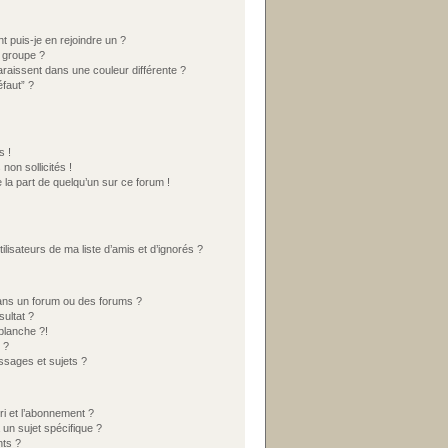
t puis-je en rejoindre un ?
 groupe ?
araissent dans une couleur différente ?
éfaut” ?
s !
on sollicités !
 la part de quelqu’un sur ce forum !
lisateurs de ma liste d’amis et d’ignorés ?
ans un forum ou des forums ?
ultat ?
blanche ?!
 ?
sages et sujets ?
ori et l’abonnement ?
un sujet spécifique ?
ts ?