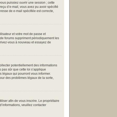
ous puissiez ouvrir une session ; cette
 reçu d’e-mail, vous avez pu avoir spécifié
resse de e-mail spécifiée est correcte,
ilisateur et votre mot de passe et
up de forums suppriment périodiquement les
inscrivez-vous à nouveau et essayez de
collecter potentiellement des informations
 pas sûr que cette loi s’applique
ts légaux qui pourront vous informer.
pour des problèmes légaux de la sorte,
iliser afin de vous inscrire. Le propriétaire
d’informations, veuillez contacter