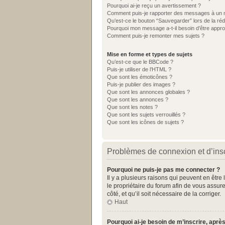
Pourquoi ai-je reçu un avertissement ?
Comment puis-je rapporter des messages à un 
Qu’est-ce le bouton “Sauvegarder” lors de la réd
Pourquoi mon message a-t-il besoin d’être appr
Comment puis-je remonter mes sujets ?
Mise en forme et types de sujets
Qu’est-ce que le BBCode ?
Puis-je utiliser de l’HTML ?
Que sont les émoticônes ?
Puis-je publier des images ?
Que sont les annonces globales ?
Que sont les annonces ?
Que sont les notes ?
Que sont les sujets verrouillés ?
Que sont les icônes de sujets ?
Problèmes de connexion et d’insc
Pourquoi ne puis-je pas me connecter ?
Il y a plusieurs raisons qui peuvent en être
le propriétaire du forum afin de vous assure
côté, et qu’il soit nécessaire de la corriger.
Haut
Pourquoi ai-je besoin de m’inscrire, après