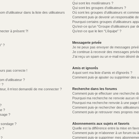
Qui sont les modérateurs ?
Qui sont les groupes d’utilisateurs ?
d’utilisateur dans la liste des utilisateurs
Où sont les groupes d’utilisateurs et commen
Comment puis-je devenir un responsable de
Pourquoi certains groupes d’utilisateurs app
Qu’est-ce qu’un “Groupe d’utilisateurs par d
necter à présent ?!
Qu’est-ce que le lien “L’équipe” ?
Messagerie privée
m” ?
Je ne peux pas envoyer de messages privé
Je continue à recevoir des messages privés n
J’ai reçu un spam ou un e-mail non désiré de
Amis et ignorés
jours pas correcte !
A quoi sert ma liste d’amis et d’ignorés ?
Comment puis-je ajouter ou supprimer des uti
 d’utilisateur ?
r ?
Recherche dans les forums
lisateur, il m’est demandé de me connecter ?
Comment puis-je effectuer une recherche d
Pourquoi ma recherche ne renvoie aucun rés
Pourquoi ma recherche renvoie à une page 
?
Comment puis-je rechercher des utilisateurs
ge ?
Comment puis-je retrouver mes propres mes
ssage ?
Abonnements aux sujets et favoris
u sondage ?
Quelle est la différence entre la mise en fav
e ?
Comment puis-je m’abonner à un forum ou à 
Comment puis-je supprimer mes abonnemen
 ?