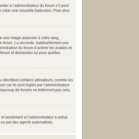
nder à l’administrateur du forum s’il peut
de créer une nouvelle traduction. Pour plus
re une image associée à votre rang,
 le forum. La seconde, habituellement une
istrateur du forum d’activer les avatars et
du forum et demandez-lui pour quelles
identifient certains utilisateurs, comme les
m car ils sont réglés par l’administrateur
eaucoup de forums ne toléreront pas cela,
 et seulement si l’administrateur a activé
s ou par des agents automatisés.