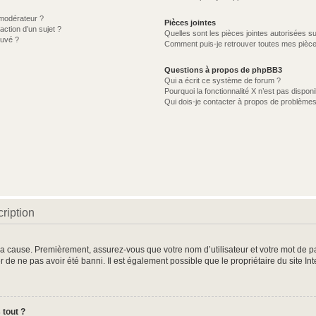
modérateur ?
Pièces jointes
action d’un sujet ?
Quelles sont les pièces jointes autorisées s
ouvé ?
Comment puis-je retrouver toutes mes pièce
Questions à propos de phpBB3
Qui a écrit ce système de forum ?
Pourquoi la fonctionnalité X n’est pas disponi
Qui dois-je contacter à propos de problèmes
ription
 la cause. Premièrement, assurez-vous que votre nom d’utilisateur et votre mot de pas
r de ne pas avoir été banni. Il est également possible que le propriétaire du site In
 tout ?