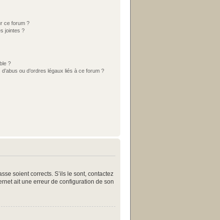
ur ce forum ?
s jointes ?
ble ?
 d’abus ou d’ordres légaux liés à ce forum ?
se soient corrects. S’ils le sont, contactez
ternet ait une erreur de configuration de son