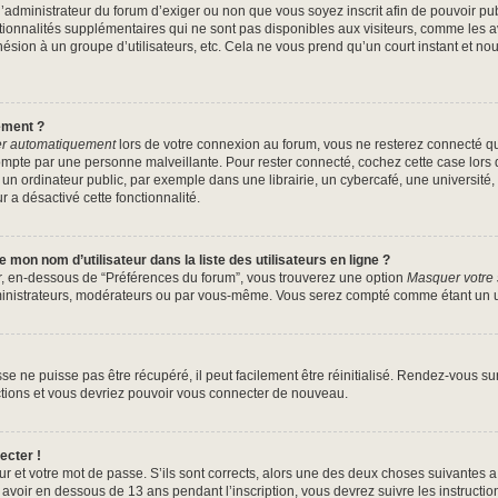
à l’administrateur du forum d’exiger ou non que vous soyez inscrit afin de pouvoir 
tionnalités supplémentaires qui ne sont pas disponibles aux visiteurs, comme les 
’adhésion à un groupe d’utilisateurs, etc. Cela ne vous prend qu’un court instant 
ement ?
r automatiquement
lors de votre connexion au forum, vous ne resterez connecté q
ompte par une personne malveillante. Pour rester connecté, cochez cette case lors 
 ordinateur public, par exemple dans une librairie, un cybercafé, une université, 
r a désactivé cette fonctionnalité.
mon nom d’utilisateur dans la liste des utilisateurs en ligne ?
ur, en-dessous de “Préférences du forum”, vous trouverez une option
Masquer votre s
ministrateurs, modérateurs ou par vous-même. Vous serez compté comme étant un uti
e ne puisse pas être récupéré, il peut facilement être réinitialisé. Rendez-vous s
uctions et vous devriez pouvoir vous connecter de nouveau.
ecter !
ur et votre mot de passe. S’ils sont corrects, alors une des deux choses suivantes a 
avoir en dessous de 13 ans pendant l’inscription, vous devrez suivre les instructi