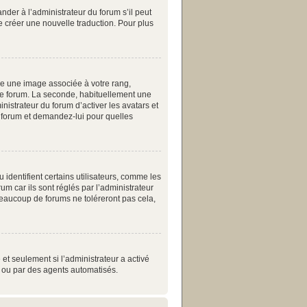
nder à l’administrateur du forum s’il peut
de créer une nouvelle traduction. Pour plus
re une image associée à votre rang,
 le forum. La seconde, habituellement une
istrateur du forum d’activer les avatars et
du forum et demandez-lui pour quelles
identifient certains utilisateurs, comme les
m car ils sont réglés par l’administrateur
eaucoup de forums ne toléreront pas cela,
 et seulement si l’administrateur a activé
s ou par des agents automatisés.