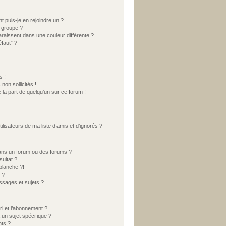
t puis-je en rejoindre un ?
 groupe ?
araissent dans une couleur différente ?
éfaut” ?
s !
on sollicités !
 la part de quelqu’un sur ce forum !
lisateurs de ma liste d’amis et d’ignorés ?
ans un forum ou des forums ?
ultat ?
blanche ?!
 ?
sages et sujets ?
ori et l’abonnement ?
un sujet spécifique ?
ts ?