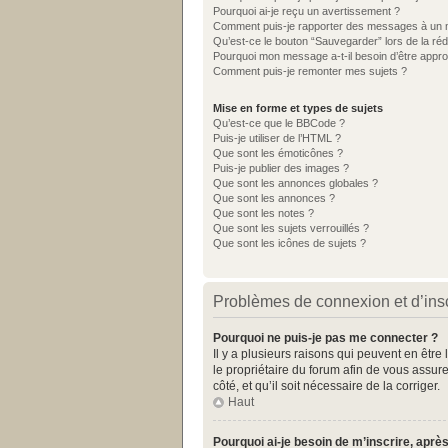
Pourquoi ai-je reçu un avertissement ?
Comment puis-je rapporter des messages à un 
Qu’est-ce le bouton “Sauvegarder” lors de la réd
Pourquoi mon message a-t-il besoin d’être appr
Comment puis-je remonter mes sujets ?
Mise en forme et types de sujets
Qu’est-ce que le BBCode ?
Puis-je utiliser de l’HTML ?
Que sont les émoticônes ?
Puis-je publier des images ?
Que sont les annonces globales ?
Que sont les annonces ?
Que sont les notes ?
Que sont les sujets verrouillés ?
Que sont les icônes de sujets ?
Problèmes de connexion et d’insc
Pourquoi ne puis-je pas me connecter ?
Il y a plusieurs raisons qui peuvent en être
le propriétaire du forum afin de vous assure
côté, et qu’il soit nécessaire de la corriger.
Haut
Pourquoi ai-je besoin de m’inscrire, après