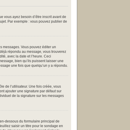
ue vous ayez besoin d’être inscrit avant de
ujet. Par exemple : vous pouvez publier de
es messages. Vous pouvez éditer un
a déjà répondu au message, vous trouverez
té, avec la date et l’heure. Ceci
message, bien qu’ils puissent laisser une
message une fois que quelqu’un y a répondu.
 de l’utilisateur. Une fois créée, vous
ent ajouter une signature par défaut sur
dividuel de la signature sur les messages
 en-dessous du formulaire principal de
uillez saisir un titre pour le sondage en