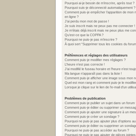
Pourquoi ai-je besoin de m’inscrire, après tout ?
Pourquoi suis-je déconnecté automatiquement ?
Comment puis-je empêcher l’apparition de mon nom 
en ligne ?
J’ai perdu mon mot de passe !
Je suis inscrit mais ne peux pas me connecter !
Je m’étais déjà inscrit mais ne peux plus me con
Qu’est-ce que la COPPA ?
Pourquoi ne puis-je pas m’inscrire ?
À quoi sert “Supprimer tous les cookies du foru
Préférences et réglages des utilisateurs
Comment puis-je modifier mes réglages ?
L’heure n’est pas correcte !
J’ai modifié le fuseau horaire et l’heure n’est tou
Ma langue n’apparaît pas dans la liste !
Comment puis-je afficher une image sous mon nom
Quel est mon rang et comment puis-je le modifie
Lorsque je clique sur le lien de l’e-mail d’un uti
Problèmes de publication
Comment puis-je publier un sujet dans un forum 
Comment puis-je éditer ou supprimer un messa
Comment puis-je ajouter une signature à un me
Comment puis-je créer un sondage ?
Pourquoi ne puis-je pas ajouter plus d’options a
Comment puis-je éditer ou supprimer un sondag
Pourquoi ne puis-je pas accéder au forum ?
Pourquoi ne puis-je pas ajouter de pièces jointes