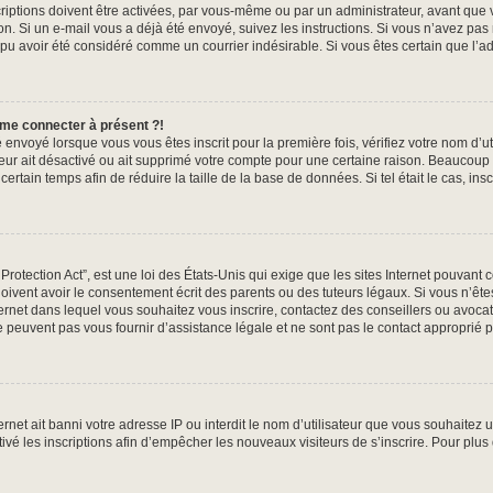
iptions doivent être activées, par vous-même ou par un administrateur, avant que v
tion. Si un e-mail vous a déjà été envoyé, suivez les instructions. Si vous n’avez pas
 pu avoir été considéré comme un courrier indésirable. Si vous êtes certain que l’ad
 me connecter à présent ?!
 envoyé lorsque vous vous êtes inscrit pour la première fois, vérifiez votre nom d’ut
ateur ait désactivé ou ait supprimé votre compte pour une certaine raison. Beauco
n certain temps afin de réduire la taille de la base de données. Si tel était le cas, 
otection Act”, est une loi des États-Unis qui exige que les sites Internet pouvant 
ivent avoir le consentement écrit des parents ou des tuteurs légaux. Si vous n’êtes
nternet dans lequel vous souhaitez vous inscrire, contactez des conseillers ou avoca
 peuvent pas vous fournir d’assistance légale et ne sont pas le contact approprié 
ternet ait banni votre adresse IP ou interdit le nom d’utilisateur que vous souhaitez ut
ivé les inscriptions afin d’empêcher les nouveaux visiteurs de s’inscrire. Pour plus 