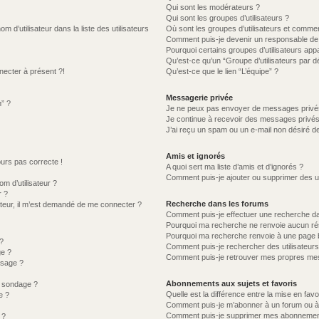
Qui sont les modérateurs ?
Qui sont les groupes d’utilisateurs ?
d’utilisateur dans la liste des utilisateurs
Où sont les groupes d’utilisateurs et commen
Comment puis-je devenir un responsable de
Pourquoi certains groupes d’utilisateurs app
Qu’est-ce qu’un “Groupe d’utilisateurs par d
necter à présent ?!
Qu’est-ce que le lien “L’équipe” ?
Messagerie privée
m” ?
Je ne peux pas envoyer de messages privé
Je continue à recevoir des messages privés n
J’ai reçu un spam ou un e-mail non désiré de
Amis et ignorés
jours pas correcte !
A quoi sert ma liste d’amis et d’ignorés ?
Comment puis-je ajouter ou supprimer des uti
 d’utilisateur ?
r ?
Recherche dans les forums
lisateur, il m’est demandé de me connecter ?
Comment puis-je effectuer une recherche d
Pourquoi ma recherche ne renvoie aucun rés
Pourquoi ma recherche renvoie à une page 
?
Comment puis-je rechercher des utilisateurs
ge ?
Comment puis-je retrouver mes propres mes
ssage ?
Abonnements aux sujets et favoris
u sondage ?
Quelle est la différence entre la mise en fav
e ?
Comment puis-je m’abonner à un forum ou à 
Comment puis-je supprimer mes abonnemen
 ?