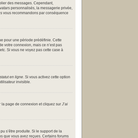
publier des messages. Cependant,
avatars personnalisés, la messagerie privée,
et nous vous recommandons par conséquence
ue pour une période prédéfinie. Cette
de votre connexion, mais ce n’est pas
etc. Si vous ne voyez pas cette case à
tatut en ligne
. Si vous activez cette option
lisateur invisible.
ur la page de connexion et cliquez sur
J’ai
pu s’être produite. Si le support de la
ons que vous avez reçues. Certains forums