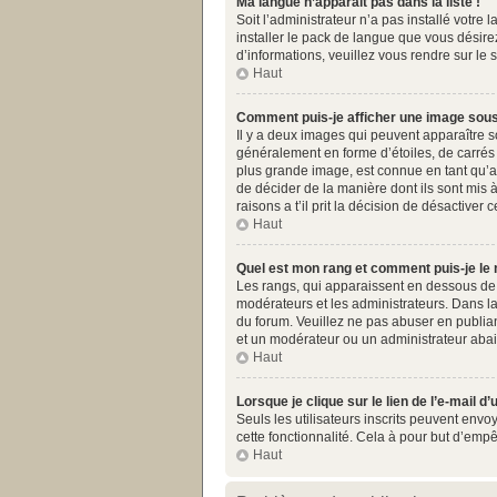
Ma langue n’apparaît pas dans la liste !
Soit l’administrateur n’a pas installé votr
installer le pack de langue que vous désirez
d’informations, veuillez vous rendre sur le 
Haut
Comment puis-je afficher une image sous
Il y a deux images qui peuvent apparaître s
généralement en forme d’étoiles, de carrés 
plus grande image, est connue en tant qu’av
de décider de la manière dont ils sont mis 
raisons a t’il prit la décision de désactiver c
Haut
Quel est mon rang et comment puis-je le 
Les rangs, qui apparaissent en dessous de v
modérateurs et les administrateurs. Dans la
du forum. Veuillez ne pas abuser en publia
et un modérateur ou un administrateur aba
Haut
Lorsque je clique sur le lien de l’e-mail 
Seuls les utilisateurs inscrits peuvent envoy
cette fonctionnalité. Cela à pour but d’emp
Haut