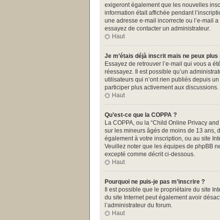
exigeront également que les nouvelles inscr
information était affichée pendant l’inscrip
une adresse e-mail incorrecte ou l’e-mail a
essayez de contacter un administrateur.
Haut
Je m’étais déjà inscrit mais ne peux plus
Essayez de retrouver l’e-mail qui vous a été
réessayez. Il est possible qu’un administr
utilisateurs qui n’ont rien publiés depuis u
participer plus activement aux discussions.
Haut
Qu’est-ce que la COPPA ?
La COPPA, ou la “Child Online Privacy and Pr
sur les mineurs âgés de moins de 13 ans, do
également à votre inscription, ou au site I
Veuillez noter que les équipes de phpBB ne
excepté comme décrit ci-dessous.
Haut
Pourquoi ne puis-je pas m’inscrire ?
Il est possible que le propriétaire du site In
du site Internet peut également avoir désact
l’administrateur du forum.
Haut