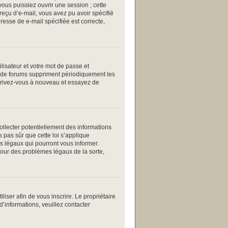
ous puissiez ouvrir une session ; cette
 reçu d’e-mail, vous avez pu avoir spécifié
resse de e-mail spécifiée est correcte,
ilisateur et votre mot de passe et
up de forums suppriment périodiquement les
inscrivez-vous à nouveau et essayez de
collecter potentiellement des informations
 pas sûr que cette loi s’applique
ts légaux qui pourront vous informer.
pour des problèmes légaux de la sorte,
iliser afin de vous inscrire. Le propriétaire
d’informations, veuillez contacter