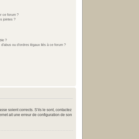
ur ce forum ?
s jointes ?
ble ?
 d’abus ou d’ordres légaux liés à ce forum ?
se soient corrects. S’ils le sont, contactez
ternet ait une erreur de configuration de son