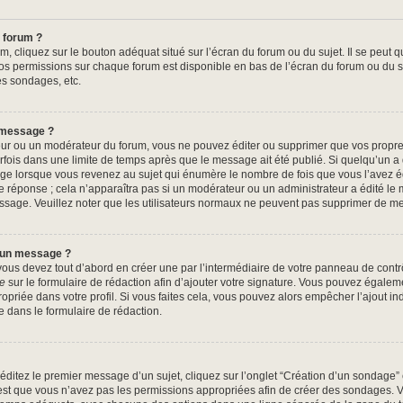
 forum ?
, cliquez sur le bouton adéquat situé sur l’écran du forum ou du sujet. Il se peut q
os permissions sur chaque forum est disponible en bas de l’écran du forum ou du s
es sondages, etc.
 message ?
ur ou un modérateur du forum, vous ne pouvez éditer ou supprimer que vos propr
fois dans une limite de temps après que le message ait été publié. Si quelqu’un 
ge lorsque vous revenez au sujet qui énumère le nombre de fois que vous l’avez édi
e réponse ; cela n’apparaîtra pas si un modérateur ou un administrateur a édité le 
message. Veuillez noter que les utilisateurs normaux ne peuvent pas supprimer de 
à un message ?
us devez tout d’abord en créer une par l’intermédiaire de votre panneau de contrôle
re
sur le formulaire de rédaction afin d’ajouter votre signature. Vous pouvez égalem
riée dans votre profil. Si vous faites cela, vous pouvez alors empêcher l’ajout in
e dans le formulaire de rédaction.
ditez le premier message d’un sujet, cliquez sur l’onglet “Création d’un sondage”
c’est que vous n’avez pas les permissions appropriées afin de créer des sondages. Ve