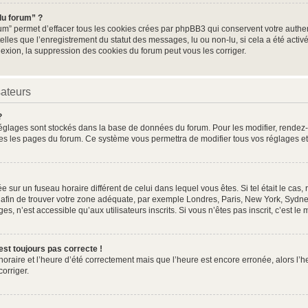
du forum” ?
um” permet d’effacer tous les cookies crées par phpBB3 qui conservent votre authent
elles que l’enregistrement du statut des messages, lu ou non-lu, si cela a été activé
ion, la suppression des cookies du forum peut vous les corriger.
sateurs
?
os réglages sont stockés dans la base de données du forum. Pour les modifier, rende
toutes les pages du forum. Ce système vous permettra de modifier tous vos réglages e
lée sur un fuseau horaire différent de celui dans lequel vous êtes. Si tel était le c
re afin de trouver votre zone adéquate, par exemple Londres, Paris, New York, Sydney
, n’est accessible qu’aux utilisateurs inscrits. Si vous n’êtes pas inscrit, c’est le 
’est toujours pas correcte !
 horaire et l’heure d’été correctement mais que l’heure est encore erronée, alors l’h
corriger.