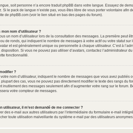
e langue, soit personne n’a encore traduit phpBB dans votre langue. Essayez de dema
. Si le pack de langue n’existe pas, vous êtes libre de vous porter volontaire afin 
site de phpBB.com (voir le lien situé en bas des pages du forum).
 mon nom d’utilisateur ?
ous un nom d’utilisateur lors de la consultation des messages. La première peut êt
ou de ronds, qui indiquent le nombre de messages à votre actif ou votre statut sur
atar et est généralement unique ou personnelle à chaque utilisateur. C’est à l’admin
à disposition. Si vous ne pouvez pas utiliser d’avatars, contactez l’administrateur 
ette fonctionnalité.
modifier ?
otre nom d’utilisateur, indiquent le nombre de messages que vous avez publiés ou 
 plupart des cas, vous ne pouvez pas directement modifier le texte des rangs du foru
nt inutilement des messages seulement afin d’augmenter votre rang sur le forum. B
issera votre compteur de messages.
d’un utilisateur, il m’est demandé de me connecter ?
er des e-mail aux autres utilisateurs par l’intermédiaire du formulaire e-mail intégré
êcher toute utilisation malveillante du système e-mail par des utilisateurs anonyme