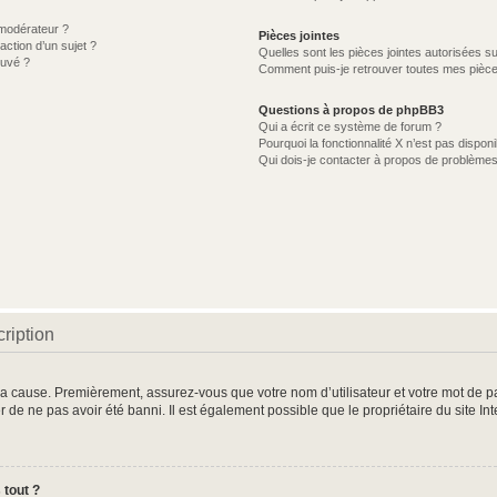
modérateur ?
Pièces jointes
action d’un sujet ?
Quelles sont les pièces jointes autorisées s
ouvé ?
Comment puis-je retrouver toutes mes pièce
Questions à propos de phpBB3
Qui a écrit ce système de forum ?
Pourquoi la fonctionnalité X n’est pas disponi
Qui dois-je contacter à propos de problèmes
ription
 la cause. Premièrement, assurez-vous que votre nom d’utilisateur et votre mot de pas
r de ne pas avoir été banni. Il est également possible que le propriétaire du site In
 tout ?